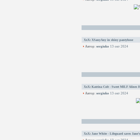
XxX
:
XSanyAny in shiny pantyhose
Автор:
sergiuko
13 окт 2024
XxX
:
Katrina Colt - Sweet MILF Alines 
Автор:
sergiuko
13 окт 2024
XxX
:
Jane White - Lifeguard saves Jane's