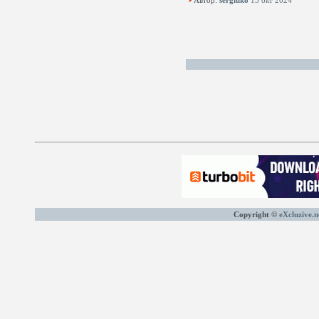
Автор:
sergiuko
13 окт 2024
Copyright ©
eXcluzive.n