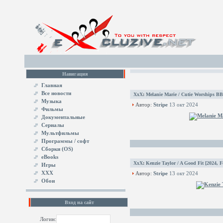
Навигация
Главная
Все новости
XxX
:
Melanie Marie / Cutie Worships BBC
Музыка
Автор:
Stripe
13 окт 2024
Фильмы
Документальные
Сериалы
Мультфильмы
Программы / софт
Сборки (OS)
eBooks
XxX
:
Kenzie Taylor / A Good Fit [2024, F
Игры
XXX
Автор:
Stripe
13 окт 2024
Обои
Вход на сайт
Логин: