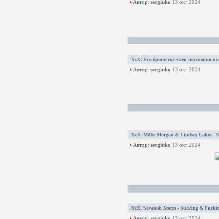
Автор:
sergiuko
13 окт 2024
XxX
:
Его брюнетке член постоянно ну
Автор:
sergiuko
13 окт 2024
XxX
:
Millie Morgan & Lindsey Lakes - 
Автор:
sergiuko
13 окт 2024
XxX
:
Savanah Storm - Sucking & Fuckin
Автор:
sergiuko
13 окт 2024