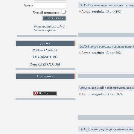
Пароль:
XxX
:
Её роскошное тело в лучах утрен
Автор:
sergiuko
13 окт 2024
Чужой компьютер
Регистрация на сайте!
Забыли пароль?
Друзья
XxX
:
Быстро отсосала и дальше пошл
МЕГА-ХХХ.NET
Автор:
sergiuko
13 окт 2024
XXX-BASE.ORG
ZoneRelaXXX.COM
Статистика
XxX
:
За хороший подарок нужно хоро
Автор:
sergiuko
13 окт 2024
XxX
:
Ещё ни разу не дал спокойно зан