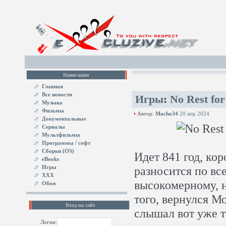
Навигация
Главная
Все новости
Игры
:
No Rest fo
Музыка
Фильмы
Автор:
Macho34
20 апр 2024
Документальные
Сериалы
Мультфильмы
Программы / софт
Сборки (OS)
Идет 841 год, кор
eBooks
Игры
разносится по все
XXX
высокомерному, 
Обои
того, вернулся М
Вход на сайт
слышал вот уже т
Логин: