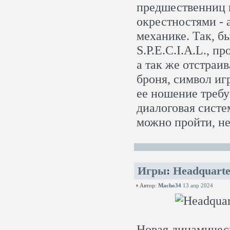
предшественниц н
окрестностями - 
механике. Так, б
S.P.E.C.I.A.L., 
а так же отстраи
броня, символ игр
ее ношение требу
диалоговая систе
можно пройти, не
Игры
:
Headquarte
Автор:
Macho34
13 апр 2024
Новая динамичес