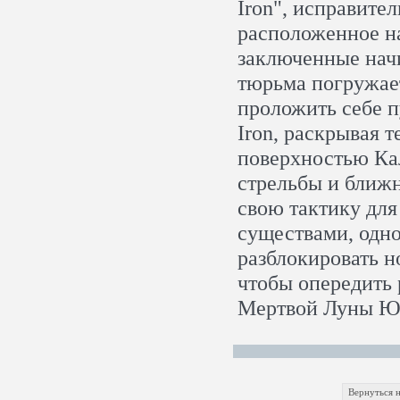
Iron", исправите
расположенное н
заключенные нач
тюрьма погружае
проложить себе п
Iron, раскрывая 
поверхностью Ка
стрельбы и ближн
свою тактику дл
существами, одн
разблокировать н
чтобы опередить 
Мертвой Луны Ю
Вернуться н