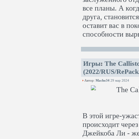
все планы. А ког
друга, становится
оставит вас в по
способности вырв
Игры
:
The Callist
(2022/RUS/RePack
Автор:
Macho34
29 мар 2024
В этой игре-ужас
происходит через 
Джейкоба Ли - же