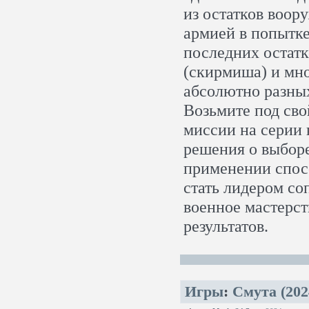
из остатков воор
армией в попытк
последних остатк
(скирмиша) и мно
абсолютно разны
Возьмите под сво
миссии на серии 
решения о выборе
применении спосо
стать лидером со
военное мастерст
результатов.
Игры
:
Смута (202