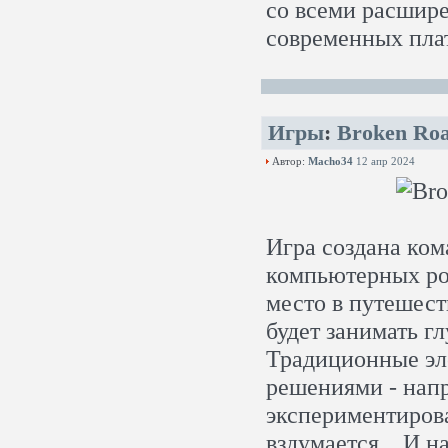
со всеми расшир
современных плат
Игры
:
Broken Roa
Автор:
Macho34
12 апр 2024
Игра создана ком
компьютерных рол
место в путешес
будет занимать г
Традиционные эл
решениями - напр
экспериментирова
вздумается... И 