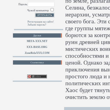
по земле, разлага
Пароль:
Селина, безжалос
Чужой компьютер
иерархии, усматр
своего бога. Эти
Регистрация на сайте!
Забыли пароль?
где группы мятеж
борются за конт
Друзья
руин древней цив
МЕГА-ХХХ.NET
XXX-BASE.ORG
мистических вои
ZoneRelaXXX.COM
способностями и
ценой. Однако за
Статистика
приключения вын
простого люда и 
политических инт
Хаос будет тянуть
очистить землю о