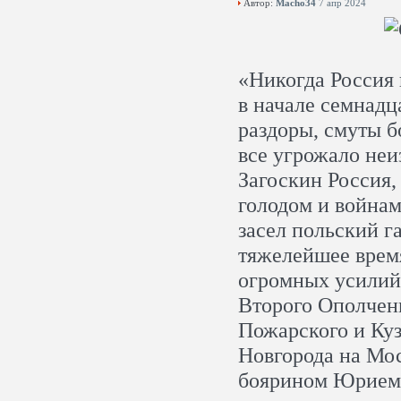
Автор:
Macho34
7 апр 2024
«Никогда Россия 
в начале семнадц
раздоры, смуты б
все угрожало неи
Загоскин Россия,
голодом и войнам
засел польский г
тяжелейшее врем
огромных усилий
Второго Ополчен
Пожарского и Ку
Новгорода на Мо
боярином Юрием