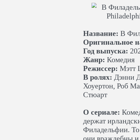
Название:
В Фил
Оригинальное н
Год выпуска:
20
Жанр:
Комедия
Режиссер:
Мэтт Ш
В ролях:
Дэнни Д
Хоуертон, Роб М
Стюарт
О сериале:
Комед
держат ирландски
Филадельфии. То 
они враждебны и 