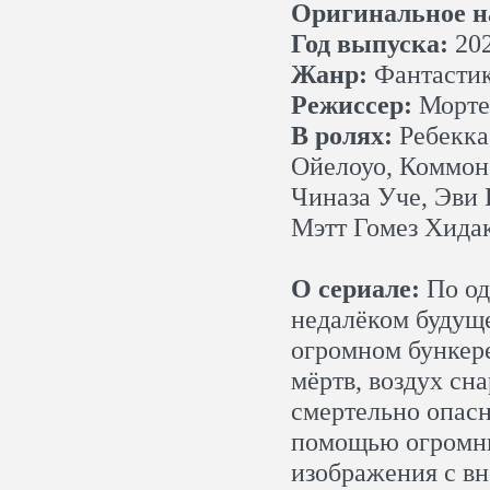
Оригинальное н
Год выпуска:
20
Жанр:
Фантастик
Режиссер:
Морте
В ролях:
Ребекка
Ойелоуо, Коммон,
Чиназа Уче, Эви
Мэтт Гомез Хидак
О сериале:
По од
недалёком будущ
огромном бункере
мёртв, воздух сн
смертельно опас
помощью огромны
изображения с вн