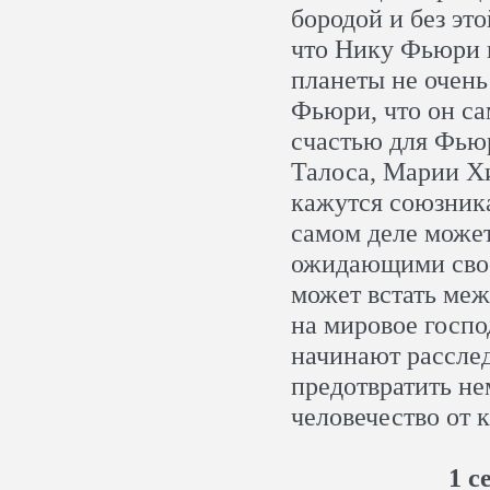
бородой и без это
что Нику Фьюри п
планеты не очень
Фьюри, что он са
счастью для Фьюр
Талоса, Марии Хи
кажутся союзника
самом деле може
ожидающими свое
может встать ме
на мировое госпо
начинают расслед
предотвратить н
человечество от
1 с