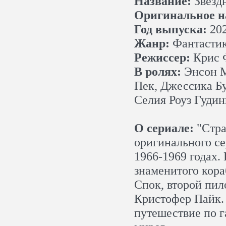
Название:
Звезд
Оригинальное н
Год выпуска:
20
Жанр:
Фантастик
Режиссер:
Крис 
В ролях:
Энсон М
Пек, Джессика Б
Селия Роуз Гудин
О сериале:
"Стра
оригинального се
1966-1969 годах.
знаменитого кора
Спок, второй пил
Кристофер Пайк. 
путешествие по г