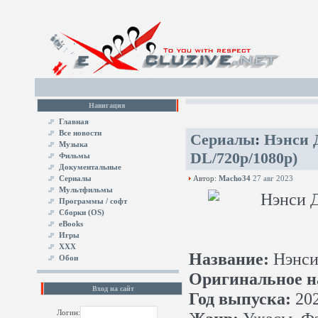
Навигация
Главная
Все новости
Сериалы
:
Нэнси 
Музыка
DL/720p/1080p)
Фильмы
Документальные
Сериалы
Автор:
Macho34
27 авг 2023
Мультфильмы
Программы / софт
Сборки (OS)
eBooks
Игры
XXX
Название:
Нэнси
Обои
Оригинальное н
Вход на сайт
Год выпуска:
20
Логин: