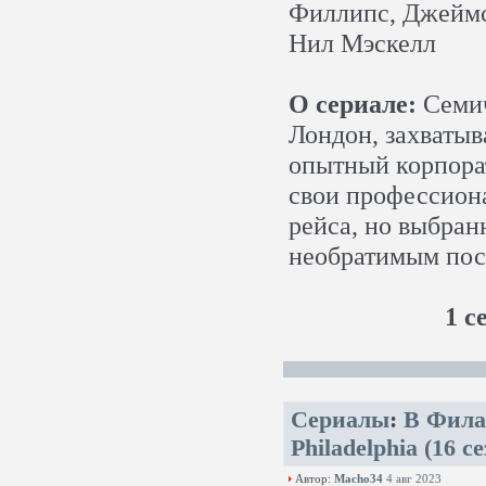
Филлипс, Джеймс
Нил Мэскелл
О сериале:
Семич
Лондон, захватыв
опытный корпора
свои профессион
рейса, но выбран
необратимым посл
1 с
Сериалы
:
В Филад
Philadelphia (16 
Автор:
Macho34
4 авг 2023