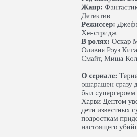
Жанр:
Фантастик
Детектив
Режиссер:
Джеффр
Хенстридж
В ролях:
Оскар М
Оливия Роуз Кига
Смайт, Миша Кол
О сериале:
Терне
ошарашен сразу д
был супергероем 
Харви Дентом уве
дети известных с
подросткам приде
настоящего убийц