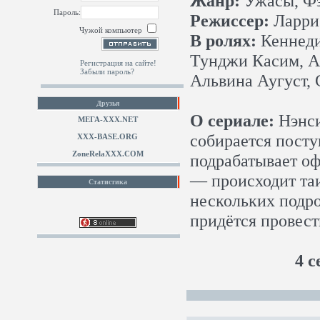
Жанр:
Ужасы, Фэ
Пароль:
Режиссер:
Ларри 
Чужой компьютер
В ролях:
Кеннеди
Тунджи Касим, Ал
Регистрация на сайте!
Забыли пароль?
Альвина Аугуст,
Друзья
О сериале:
Нэнси
МЕГА-ХХХ.NET
собирается поступ
XXX-BASE.ORG
ZoneRelaXXX.COM
подрабатывает о
— происходит таи
Статистика
нескольких подро
придётся провест
4 с