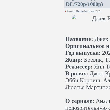
DL/720p/1080p)
Автор:
Macho34
18 авг 2023
Название:
Джек 
Оригинальное н
Год выпуска:
20
Жанр:
Боевик, Т
Режиссер:
Янн Т
В ролях:
Джон Кр
Эбби Корниш, Ал
Люссье Мартинес
О сериале:
Анали
подозрительную 