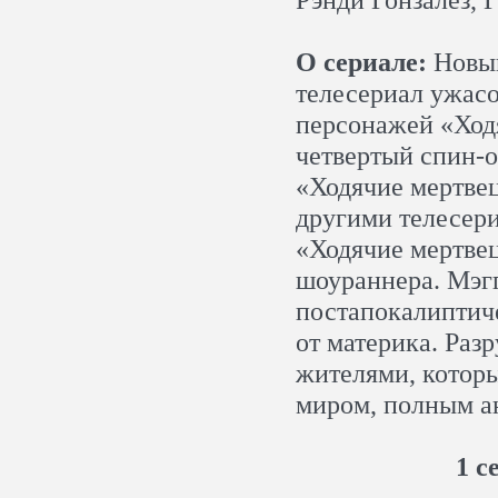
О сериале:
Новый
телесериал ужас
персонажей «Ход
четвертый спин-
«Ходячие мертве
другими телесери
«Ходячие мертвец
шоураннера. Мэгг
постапокалиптич
от материка. Ра
жителями, котор
миром, полным ан
1 с