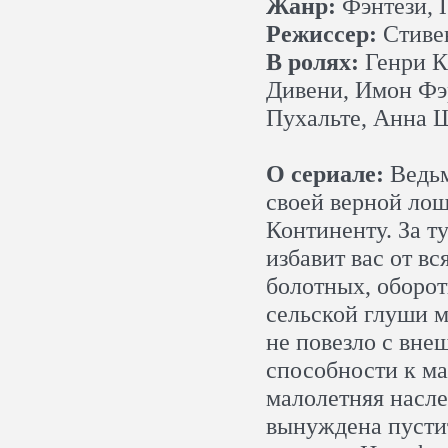
Жанр:
Фэнтези, 
Режиссер:
Стивен
В ролях:
Генри К
Дивени, Имон Фэ
Пухальте, Анна 
О сериале:
Ведьм
своей верной лош
Континенту. За т
избавит вас от в
болотных, оборот
сельской глуши 
не повезло с вне
способности к ма
малолетняя насл
вынуждена пустит