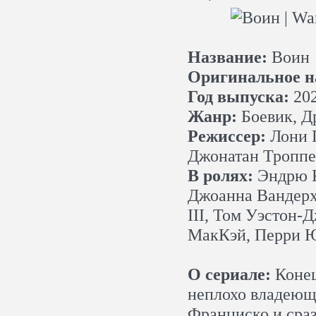
Название:
Воин
Оригинальное н
Год выпуска:
20
Жанр:
Боевик, Д
Режиссер:
Лони П
Джонатан Троппе
В ролях:
Эндрю К
Джоанна Вандерх
III, Том Уэстон-
МакКэй, Перри Ю
О сериале:
Конец
неплохо владеющ
Франциско и сраз