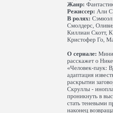
Жанр:
Фантастик
Режиссер:
Али С
В ролях:
Сэмюэл 
Смолдерс, Оливи
Киллиан Скотт, 
Кристофер Го, М
О сериале:
Мини-
расскажет о Ник
«Человек-паук: В
адаптация извест
раскрытии загово
Скруллы - инопл
проникнуть в вы
стать теневыми 
наконец возвраща