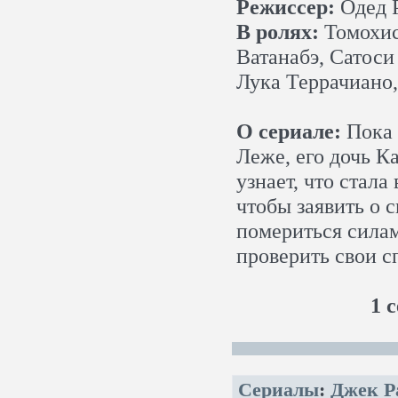
Режиссер:
Одед 
В ролях:
Томохис
Ватанабэ, Сатоси
Лука Террачиано,
О сериале:
Пока 
Леже, его дочь К
узнает, что стал
чтобы заявить о 
помериться силам
проверить свои с
1 с
Сериалы
:
Джек Ра