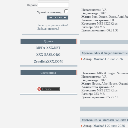
Пароль:
Исполнитель:
VA
Чужой компьютер
Год выхода:
2026
Жанр:
Pop, Dance, Disco, Acid Jaz
Количество треков:
60
Качество:
MP3 | 320Kbps
Регистрация на сайте!
Размер:
884 MB
Забыли пароль?
Время звучания:
06:21:30
Друзья
МЕГА-ХХХ.NET
Музыка
:
Milk & Sugar: Summer Ses
XXX-BASE.ORG
Автор:
Macho34
7 июл 2026
ZoneRelaXXX.COM
Статистика
Название:
Milk & Sugar: Summer 
Исполнитель:
VA
Год выхода:
2026
Жанр:
House, Afro House, Organic
Количество треков:
32
Качество:
MP3 | 320Kbps
Размер:
753 MB
Время звучания:
05:27:10
Музыка
:
NOW Yearbook '72 Extra 
Автор:
Macho34
22 июн 2026