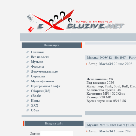
Навигация
Главная
Все новости
Музыка
:
NOW 12'' 80s 1987 – Part
Музыка
Автор:
Macho34
20 июл 2026
Фильмы
Документальные
Сериалы
Исполнитель:
VA
Мультфильмы
Год выхода:
2026
Программы / софт
Жанр:
Pop, Funk, Soul, RnB, Disco
Количество треков:
46
Сборки (OS)
Качество:
MP3 | 320Kbps
eBooks
Размер:
720 MB
Игры
Время звучания:
05:12:56
XXX
Обои
Вход на сайт
Музыка
:
90's 12 Inch Dance (3CD)
Автор:
Macho34
16 июл 2026
Логин: