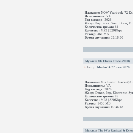
Название:
NOW Yearbook '72 Ext
Исполнитель:
VA
Год выхода:
2026
Жанр:
Pop, Rock, Soul, Disco, Fo
Количество треков:
61
Качество:
MP3 | 320Kbps
Размер:
461 MB
Время звучания:
03:18:50
Музыка
:
80s Electro Tracks (9CD)
Автор:
Macho34
22 июн 2026
Название:
80s Electro Tracks (9C
Исполнитель:
VA
Год выхода:
2026
Жанр:
Dance, Pop, Electronic, Sy
Количество треков:
99
Качество:
MP3 | 320Kbps
Размер:
1450 MB
Время звучания:
10:36:48
Музыка
:
The 80's: Remixed & Exte