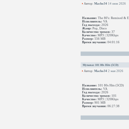
Автор:
Macho34
14 июн 2026
Название:
The 80's: Remixed & E
Исполнитель:
VA
Год выхода:
2026
Жанр:
Pop, Disco
Количество треков:
37
Качество:
MP3 | 320Kbps
Размер:
556 MB
Время звучания:
04:01:16
Музыка
:
101 80s Hits (5CD)
Автор:
Macho34
2 мая 2026
Название:
101 80s Hits (5CD)
Исполнитель:
VA
Год выхода:
2026
Количество треков:
101
Качество:
MP3 | 320Kbps
Размер:
901 MB
Время звучания:
06:27:38