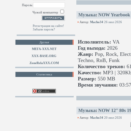
Пароль:
Чужой компьютер
Музыка
:
NOW Yearbook '
Автор:
Macho34
26 июл 2026
Регистрация на сайте!
Забыли пароль?
Исполнитель:
VA
Друзья
Год выхода:
2026
МЕГА-ХХХ.NET
Жанр:
Pop, Rock, Electr
XXX-BASE.ORG
Techno, RnB, Funk
ZoneRelaXXX.COM
Количество треков:
6
Качество:
MP3 | 320Kb
Статистика
Размер:
550 MB
Время звучания:
03:57
Музыка
:
NOW 12'' 80s 1
Автор:
Macho34
20 июл 2026