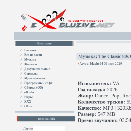
Навигация
Главная
Все новости
Музыка
:
The Classic 80s 
Музыка
Автор:
Macho34
31 июл 2026
Фильмы
Документальные
Сериалы
Мультфильмы
Исполнитель:
VA
Программы / софт
Сборки (OS)
Год выхода:
2026
eBooks
Жанр:
Dance, Pop, Roc
Игры
Количество треков:
5
XXX
Обои
Качество:
MP3 | 320Kb
Размер:
547 MB
Вход на сайт
Время звучания:
03:54
Логин: