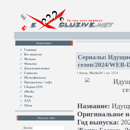
Навигация
Главная
Все новости
Сериалы
:
Идущие 
Музыка
сезон/2024/WEB-D
Фильмы
Документальные
Сериалы
Автор:
Macho34
5 авг 2024
Мультфильмы
Программы / софт
Сборки (OS)
eBooks
Игры
XXX
Название:
Идущи
Обои
Оригинальное н
Вход на сайт
Год выпуска:
20
Логин: