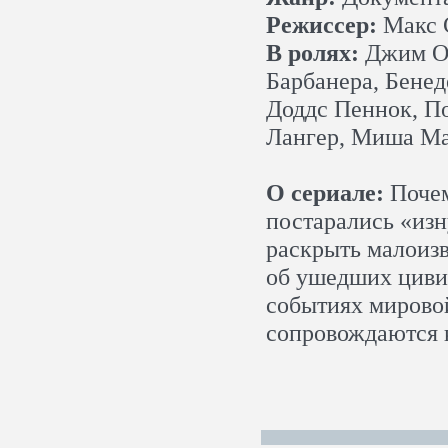
Режиссер:
Макс С
В ролях:
Джим О’
Барбанера, Бенед
Доддс Пеннок, П
Лангер, Миша М
О сериале:
Почем
постарались «изн
раскрыть малоиз
об ушедших циви
событиях мирово
сопровождаются 