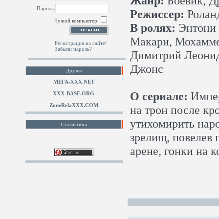
Жанр:
Боевик, Д
Пароль:
Режиссер:
Ролан
Чужой компьютер
В ролях:
Энтони 
Макари, Мохамме
Регистрация на сайте!
Забыли пароль?
Димитрий Леонид
Джонс
Друзья
МЕГА-ХХХ.NET
О сериале:
Импер
XXX-BASE.ORG
ZoneRelaXXX.COM
на трон после к
утихомирить народ
Статистика
зрелищ, повелев 
арене, гонки на 