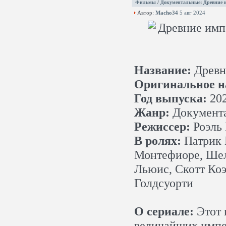
Фильмы
/
Документальные
:
Древние и
Автор:
Macho34
5 авг 2024
Название:
Древн
Оригинальное н
Год выпуска:
20
Жанр:
Документа
Режиссер:
Роэль
В ролях:
Патрик 
Монтефиоре, Шелл
Льюис, Скотт Коэ
Голдсуорти
О сериале:
Этот 
величайших импе