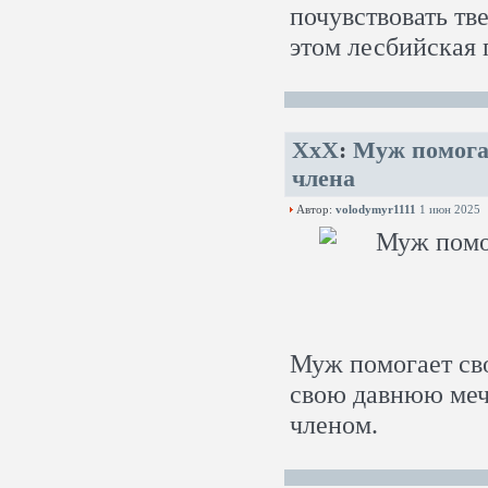
почувствовать тв
этом лесбийская 
XxX
:
Муж помогае
члена
Автор:
volodymyr1111
1 июн 2025
Муж помогает сво
свою давнюю меч
членом.