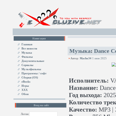
Навигация
Главная
Все новости
Музыка
:
Dance Co
Музыка
Фильмы
Автор:
Macho34
1 июн 2025
Документальные
Сериалы
Мультфильмы
Программы / софт
Сборки (OS)
Исполнитель:
V
eBooks
Игры
Название:
Dance 
XXX
Год выхода:
2025
Обои
Количество трек
Вход на сайт
Качество:
MP3 | 
Логин: