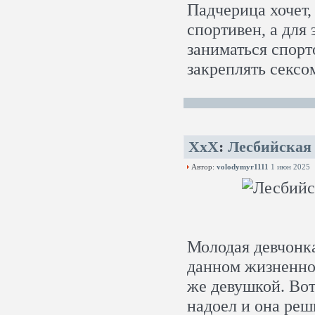
Падчерица хочет,
спортивен, а для
заниматься спорт
закреплять сексо
XxX
:
Лесбийская 
Автор:
volodymyr1111
1 июн 2025
Молодая девчонка
данном жизненном
же девушкой. Во
надоел и она реш