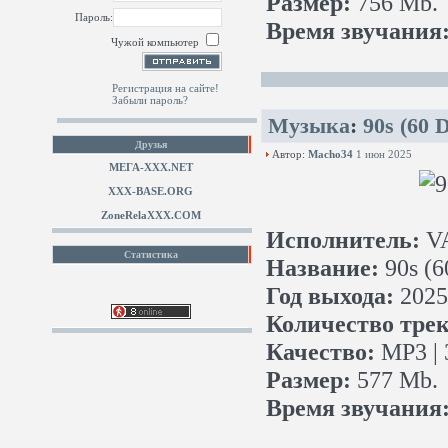
Размер:
756 Mb.
Пароль:
Время звучания
Чужой компьютер
Регистрация на сайте!
Забыли пароль?
Музыка
:
90s (60 D
Друзья
Автор:
Macho34
1 июн 2025
МЕГА-ХХХ.NET
XXX-BASE.ORG
ZoneRelaXXX.COM
Исполнитель:
V
Статистика
Название:
90s (60
Год выхода:
2025
Количество трек
Качество:
MP3 | 
Размер:
577 Mb.
Время звучания