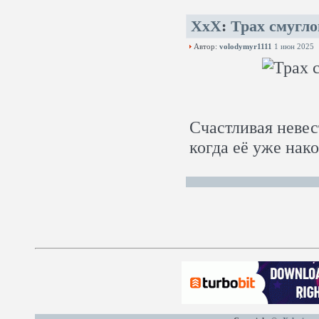
XxX
:
Трах смугло
Автор:
volodymyr1111
1 июн 2025
Счастливая невес
когда её уже нак