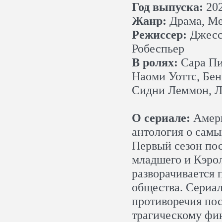
Год выпуска:
20
Жанр:
Драма, Ме
Режиссер:
Джесси
Робеспьер
В ролях:
Сара Пи
Наоми Уоттс, Бе
Сидни Леммон, Л
О сериале:
Амери
антология о сам
Первый сезон по
младшего и Кэрол
разворачивается
общества. Сериал
противоречия пос
трагическому фи