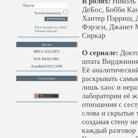
В ролях:
Николь 
Пароль:
ДеБос, Бобби Ка
Чужой компьютер
Хантер Пэрриш, 
Фэрэси, Джанет 
Регистрация на сайте!
Забыли пароль?
Сиркар
Друзья
О сериале:
Докто
МЕГА-ХХХ.NET
XXX-BASE.ORG
штата Вирджиния
ZoneRelaXXX.COM
Её аналитически
раскрывать самые
Статистика
лишь хаос и нера
лаборатории её ж
отношения с сест
слова и скрытые
создавая стену н
каждый разговор 