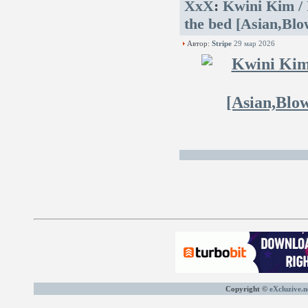
XxX
:
Kwini Kim / 
the bed [Asian,Blo
Автор:
Stripe
29 мар 2026
Copyright ©
eXcluzive.n