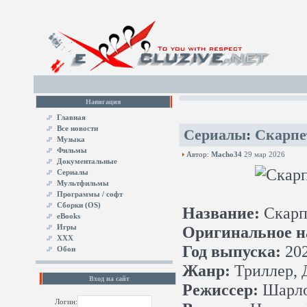
Навигация
Главная
Все новости
Сериалы
:
Скарпе
Музыка
Фильмы
Автор:
Macho34
29 мар 2026
Документальные
Сериалы
Мультфильмы
Программы / софт
Сборки (OS)
Название:
Скарп
eBooks
Игры
Оригинальное н
XXX
Год выпуска:
20
Обои
Жанр:
Триллер, 
Вход на сайт
Режиссер:
Шарлот
Логин: