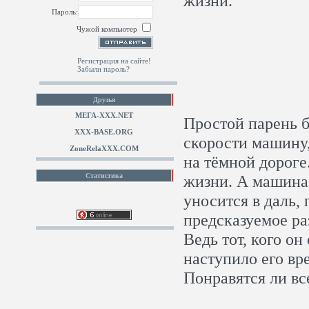
жизни.
Пароль:
Чужой компьютер
Регистрация на сайте!
Забыли пароль?
Друзья
МЕГА-ХХХ.NET
Простой парень 
XXX-BASE.ORG
скорости машину,
ZoneRelaXXX.COM
на тёмной дороге
Статистика
жизни. А машина,
уносится в даль,
предсказуемое ра
Ведь тот, кого он
наступило его вре
Понравятся ли вс