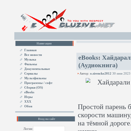
Навигация
Главная
Все новости
eBooks
:
Хайдарал
Музыка
(Аудиокнига)
Фильмы
Документальные
Сериалы
Автор:
o.sirencko2012
30 июн 2023
Мультфильмы
Программы / софт
Сборки (OS)
eBooks
Игры
XXX
Простой парень 
Обои
скорости машину,
Вход на сайт
на тёмной дороге
Логин: