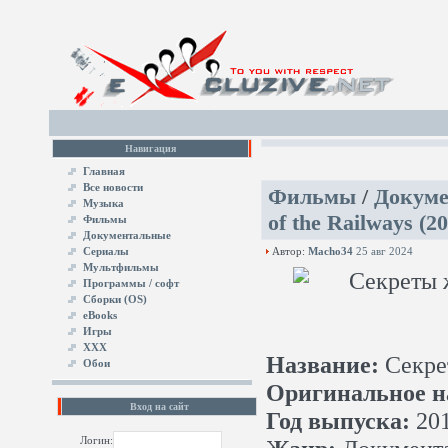
Навигация
Главная
Все новости
Фильмы
/
Докум
Музыка
of the Railways (
Фильмы
Документальные
Сериалы
Автор:
Macho34
25 авг 2024
Мультфильмы
Программы / софт
Сборки (OS)
eBooks
Игры
XXX
Название:
Секре
Обои
Оригинальное н
Вход на сайт
Год выпуска:
20
Логин: