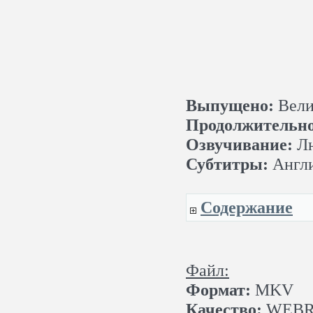
Выпущено:
Велик
Продолжительно
Озвучивание:
Лю
Субтитры:
Англ
Содержание
Файл:
Формат:
MKV
Качество:
WEBRi