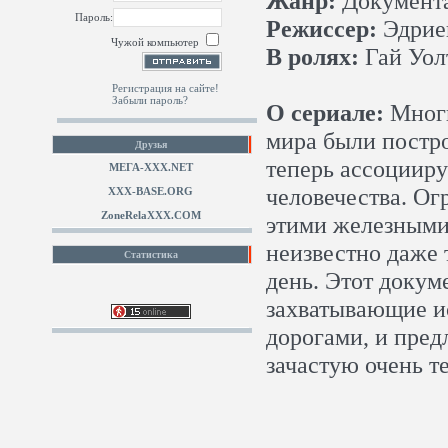
Жанр:
Документа
Пароль:
Режиссер:
Эдрие
Чужой компьютер
В ролях:
Гай Уол
Регистрация на сайте!
Забыли пароль?
О сериале:
Многи
мира были постр
Друзья
теперь ассоциир
МЕГА-ХХХ.NET
человечества. Ог
XXX-BASE.ORG
ZoneRelaXXX.COM
этими железными 
неизвестно даже 
Статистика
день. Этот докум
захватывающие и
дорогами, и пред
зачастую очень т