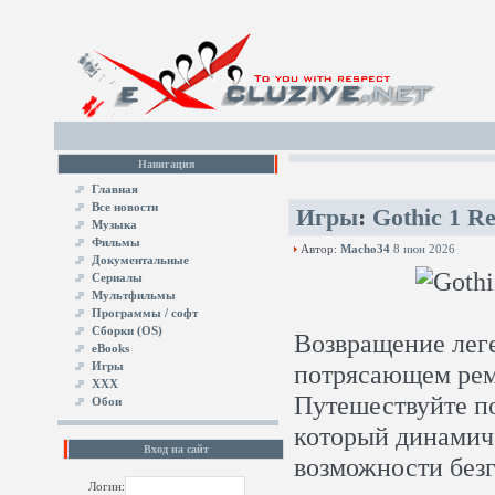
Навигация
Главная
Все новости
Игры
:
Gothic 1 R
Музыка
Фильмы
Автор:
Macho34
8 июн 2026
Документальные
Сериалы
Мультфильмы
Программы / софт
Сборки (OS)
Возвращение лег
eBooks
Игры
потрясающем рем
XXX
Путешествуйте п
Обои
который динамич
Вход на сайт
возможности без
Логин: