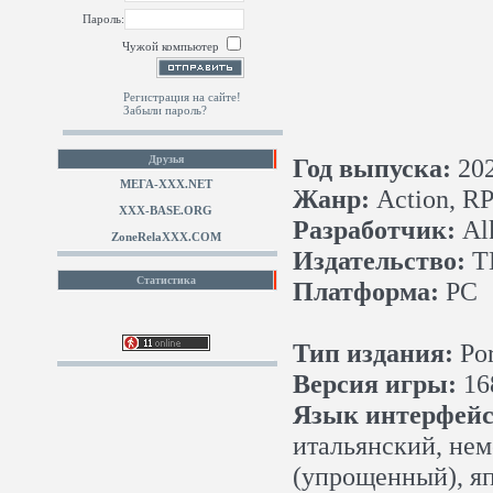
Пароль:
Чужой компьютер
Регистрация на сайте!
Забыли пароль?
Друзья
Год выпуска:
20
МЕГА-ХХХ.NET
Жанр:
Action, R
XXX-BASE.ORG
Разработчик:
Alk
ZoneRelaXXX.COM
Издательство:
TH
Статистика
Платформа:
PC
Тип издания:
Por
Версия игры:
16
Язык интерфейс
итальянский, нем
(упрощенный), яп