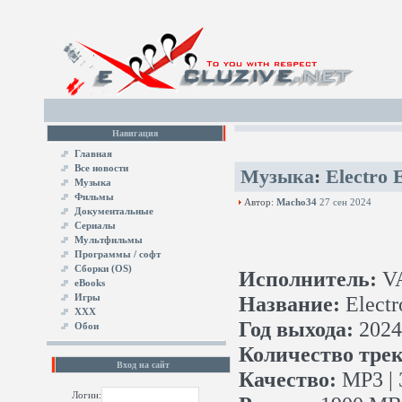
Навигация
Главная
Все новости
Музыка
:
Electro 
Музыка
Фильмы
Автор:
Macho34
27 сен 2024
Документальные
Сериалы
Мультфильмы
Программы / софт
Сборки (OS)
Исполнитель:
V
eBooks
Игры
Название:
Electr
XXX
Год выхода:
2024
Обои
Количество трек
Вход на сайт
Качество:
MP3 | 
Логин: