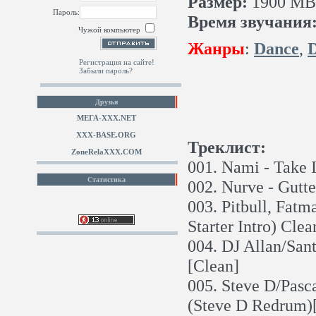
Размер:
1900 MB 
Пароль:
Время звучания
Чужой компьютер
Жанры
:
Dance
,
Регистрация на сайте!
Забыли пароль?
Друзья
МЕГА-ХХХ.NET
XXX-BASE.ORG
Треклист:
ZoneRelaXXX.COM
001. Nami - Take I
Статистика
002. Nurve - Gutte
003. Pitbull, Fatm
Starter Intro) Cle
004. DJ Allan/San
[Clean]
005. Steve D/Pas
(Steve D Redrum)