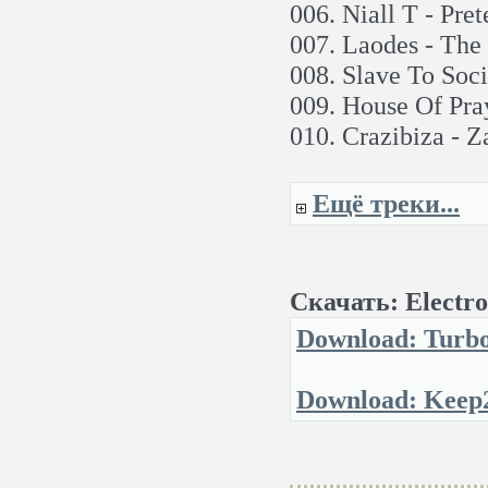
006. Niall T - Pre
007. Laodes - The
008. Slave To Soci
009. House Of Pra
010. Crazibiza - 
Ещё треки...
Скачать: Electr
Download: Turbo
Download: Keep