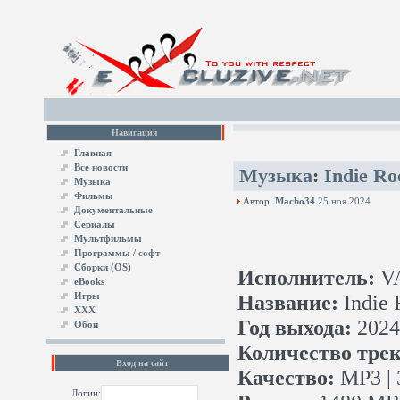
Навигация
Главная
Все новости
Музыка
:
Indie Ro
Музыка
Фильмы
Автор:
Macho34
25 ноя 2024
Документальные
Сериалы
Мультфильмы
Программы / софт
Сборки (OS)
Исполнитель:
V
eBooks
Игры
Название:
Indie 
XXX
Год выхода:
2024
Обои
Количество трек
Вход на сайт
Качество:
MP3 | 
Логин: