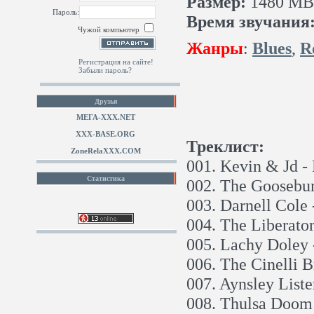
Размер:
1480 MB 
Пароль:
Время звучания
Чужой компьютер
Жанры
:
Blues
,
R
Регистрация на сайте!
Забыли пароль?
Друзья
МЕГА-ХХХ.NET
XXX-BASE.ORG
Треклист:
ZoneRelaXXX.COM
001. Kevin & Jd -
Статистика
002. The Goosebum
003. Darnell Cole 
004. The Liberato
005. Lachy Doley
006. The Cinelli B
007. Aynsley List
008. Thulsa Doom