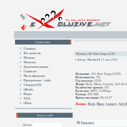
Навигация
Главная
Все новости
Музыка
:
101 Beer Songs (5CD)
Музыка
Автор:
Macho34
25 мая 2026
Фильмы
Документальные
Сериалы
Название:
101 Beer Songs (5CD)
Мультфильмы
Исполнитель:
VA
Программы / софт
Год выхода:
2026
Жанр:
Rock, Blues, Country, Soft Roc
Сборки (OS)
Количество треков:
101
eBooks
Качество:
MP3 | 320Kbps
Игры
Размер:
905 MB
Время звучания:
06:14:37
XXX
Обои
Жанры
:
Rock
,
Blues
,
Country
,
Soft 
Вход на сайт
Треклист:
Логин: