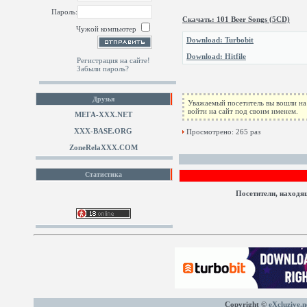
Пароль:
Скачать: 101 Beer Songs (5CD)
Чужой компьютер
Download: Turbobit
Download: Hitfile
Регистрация на сайте!
Забыли пароль?
Друзья
Уважаемый посетитель вы вошли на 
войти на сайт под своим именем.
МЕГА-ХХХ.NET
XXX-BASE.ORG
Просмотрено: 265 раз
ZoneRelaXXX.COM
Статистика
Посетители, находя
Copyright ©
eXcluzive.n