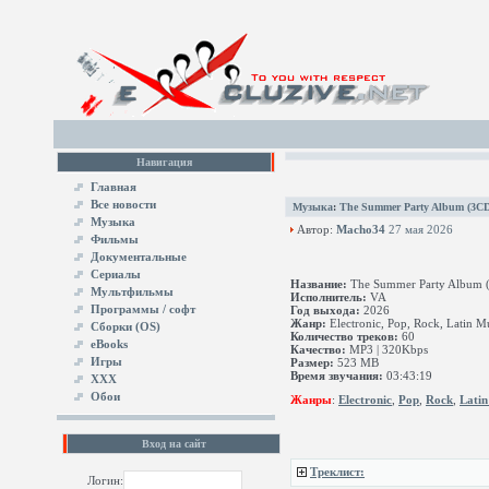
Навигация
Главная
Все новости
Музыка
:
The Summer Party Album (3CD
Музыка
Автор:
Macho34
27 мая 2026
Фильмы
Документальные
Сериалы
Название:
The Summer Party Album 
Мультфильмы
Исполнитель:
VA
Программы / софт
Год выхода:
2026
Жанр:
Electronic, Pop, Rock, Latin M
Сборки (OS)
Количество треков:
60
eBooks
Качество:
MP3 | 320Kbps
Игры
Размер:
523 MB
Время звучания:
03:43:19
XXX
Обои
Жанры
:
Electronic
,
Pop
,
Rock
,
Latin
Вход на сайт
Треклист:
Логин: