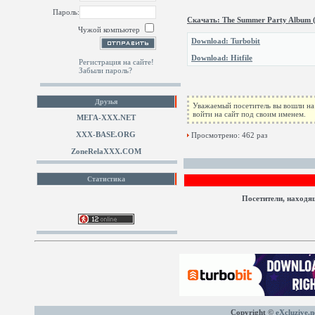
Пароль:
Скачать: The Summer Party Album 
Чужой компьютер
Download: Turbobit
Download: Hitfile
Регистрация на сайте!
Забыли пароль?
Друзья
Уважаемый посетитель вы вошли на 
войти на сайт под своим именем.
МЕГА-ХХХ.NET
XXX-BASE.ORG
Просмотрено: 462 раз
ZoneRelaXXX.COM
Статистика
Посетители, находя
Copyright ©
eXcluzive.n