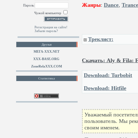
Жанры
:
Dance
,
Tranc
Пароль:
Чужой компьютер
Регистрация на сайте!
Забыли пароль?
Треклист:
Друзья
МЕГА-ХХХ.NET
XXX-BASE.ORG
Скачать: Aly & Fila: 
ZoneRelaXXX.COM
Download: Turbobit
Статистика
Download: Hitfile
Уважаемый посетитель
пользователь. Мы рек
своим именем.