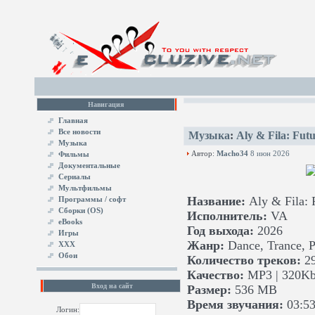
Навигация
Главная
Все новости
Музыка
:
Aly & Fila: Fut
Музыка
Автор:
Macho34
8 июн 2026
Фильмы
Документальные
Сериалы
Мультфильмы
Название:
Aly & Fila: 
Программы / софт
Сборки (OS)
Исполнитель:
VA
eBooks
Год выхода:
2026
Игры
Жанр:
Dance, Trance, Pr
XXX
Обои
Количество треков:
29
Качество:
MP3 | 320Kb
Вход на сайт
Размер:
536 MB
Время звучания:
03:53
Логин: