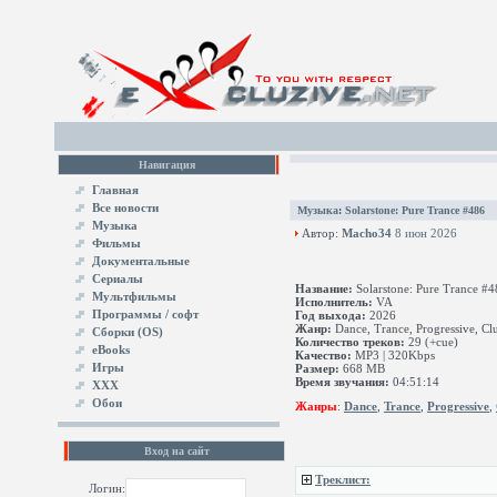
Навигация
Главная
Все новости
Музыка
:
Solarstone: Pure Trance #486
Музыка
Автор:
Macho34
8 июн 2026
Фильмы
Документальные
Сериалы
Название:
Solarstone: Pure Trance #4
Мультфильмы
Исполнитель:
VA
Программы / софт
Год выхода:
2026
Жанр:
Dance, Trance, Progressive, Clu
Сборки (OS)
Количество треков:
29 (+cue)
eBooks
Качество:
MP3 | 320Kbps
Игры
Размер:
668 MB
Время звучания:
04:51:14
XXX
Обои
Жанры
:
Dance
,
Trance
,
Progressive
,
Вход на сайт
Треклист:
Логин: