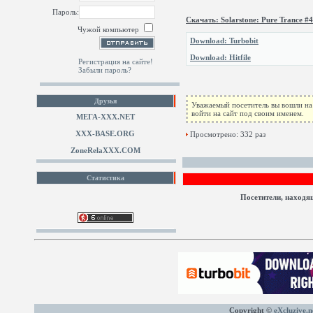
Пароль:
Скачать: Solarstone: Pure Trance #
Чужой компьютер
Download: Turbobit
Download: Hitfile
Регистрация на сайте!
Забыли пароль?
Друзья
Уважаемый посетитель вы вошли на 
войти на сайт под своим именем.
МЕГА-ХХХ.NET
XXX-BASE.ORG
Просмотрено: 332 раз
ZoneRelaXXX.COM
Статистика
Посетители, находя
Copyright ©
eXcluzive.n