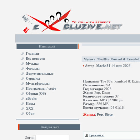
Навигация
Главная
Все новости
Музыка
:
The 80's: Remixed & Extended
Музыка
Автор:
Macho34
14 июн 2026
Фильмы
Документальные
Сериалы
Название:
The 80's: Remixed & Exte
Мультфильмы
Исполнитель:
VA
Программы / софт
Год выхода:
2026
Жанр:
Pop, Disco
Сборки (OS)
Количество треков:
37
eBooks
Качество:
MP3 | 320Kbps
Игры
Размер:
556 MB
Время звучания:
04:01:16
XXX
Обои
Жанры
:
Pop
,
Disco
Вход на сайт
Треклист:
Логин: