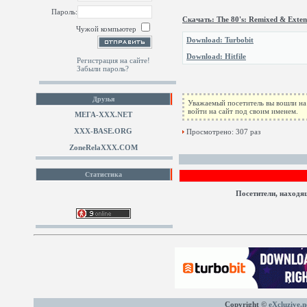
Пароль:
Скачать: The 80's: Remixed & Exte
Чужой компьютер
Download: Turbobit
Download: Hitfile
Регистрация на сайте!
Забыли пароль?
Друзья
Уважаемый посетитель вы вошли на 
войти на сайт под своим именем.
МЕГА-ХХХ.NET
XXX-BASE.ORG
Просмотрено: 307 раз
ZoneRelaXXX.COM
Статистика
Посетители, находя
Copyright ©
eXcluzive.n