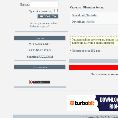
Пароль:
Скачать: Phantom Sonata
Чужой компьютер
Download: Turbobit
Download: Hitfile
Регистрация на сайте!
Забыли пароль?
Друзья
Уважаемый посетитель вы вошли на 
войти на сайт под своим именем.
МЕГА-ХХХ.NET
XXX-BASE.ORG
Просмотрено: 352 раз
ZoneRelaXXX.COM
Статистика
Посетители, находя
Copyright ©
eXcluzive.n