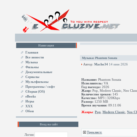
Навигация
Главная
Все новости
Музыка
:
Phantom Sonata
Музыка
Автор:
Macho34
14 июн 2026
Фильмы
Документальные
Сериалы
Название:
Phantom Sonata
Мультфильмы
Исполнитель:
VA
Программы / софт
Год выхода:
2026
Жанр:
Pop, Modern Classic, Neo Classi
Сборки (OS)
Количество треков:
145
eBooks
Качество:
MP3 | 320Kbps
Игры
Размер:
1250 MB
Время звучания:
09:11:06
XXX
Обои
Жанры
:
Pop
,
Modern Classic
,
Neo Cl
Вход на сайт
Треклист:
Логин: