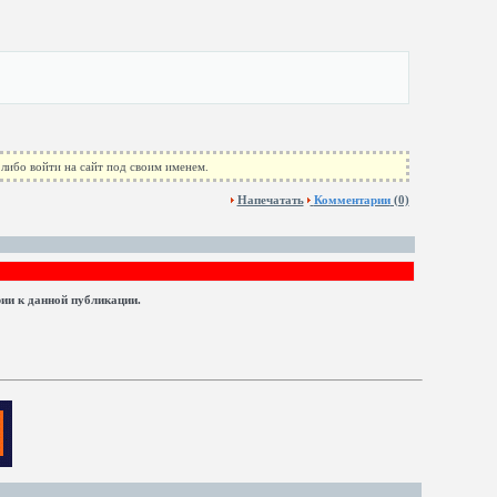
либо войти на сайт под своим именем.
Напечатать
Комментарии
(0)
рии к данной публикации.