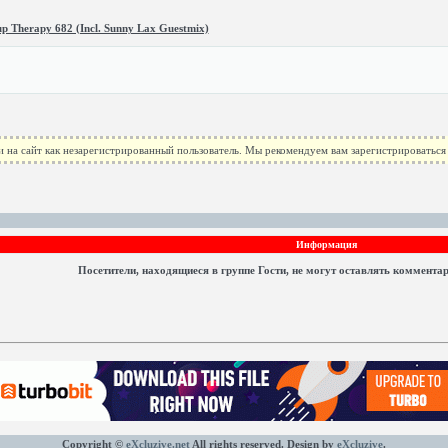
 Therapy 682 (Incl. Sunny Lax Guestmix)
 на сайт как незарегистрированный пользователь. Мы рекомендуем вам зарегистрироваться 
Информация
Посетители, находящиеся в группе
Гости
, не могут оставлять коммента
Copyright ©
eXcluzive.net
All rights reserved. Design by
eXcluzive
.