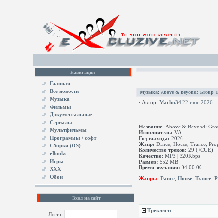
Навигация
Главная
Все новости
Музыка
:
Above & Beyond: Group Th
Музыка
Автор:
Macho34
22 июн 2026
Фильмы
Документальные
Сериалы
Название:
Above & Beyond: Group
Мультфильмы
Исполнитель:
VA
Программы / софт
Год выхода:
2026
Жанр:
Dance, House, Trance, Progr
Сборки (OS)
Количество треков:
29 (+CUE)
eBooks
Качество:
MP3 | 320Kbps
Игры
Размер:
552 MB
Время звучания:
04:00:00
XXX
Обои
Жанры
:
Dance
,
House
,
Trance
,
P
Вход на сайт
Треклист:
Логин: