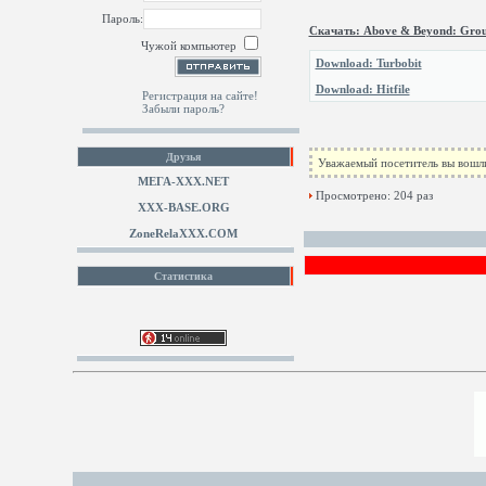
Пароль:
Скачать: Above & Beyond: Group
Чужой компьютер
Download: Turbobit
Download: Hitfile
Регистрация на сайте!
Забыли пароль?
Друзья
Уважаемый посетитель вы вошли
МЕГА-ХХХ.NET
Просмотрено: 204 раз
XXX-BASE.ORG
ZoneRelaXXX.COM
Статистика