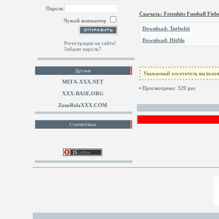
Пароль:
Скачать: Fetenhits Fussball Fieb
Чужой компьютер
Download: Turbobit
Download: Hitfile
Регистрация на сайте!
Забыли пароль?
Друзья
Уважаемый посетитель вы вошли
МЕГА-ХХХ.NET
Просмотрено: 329 раз
XXX-BASE.ORG
ZoneRelaXXX.COM
Статистика