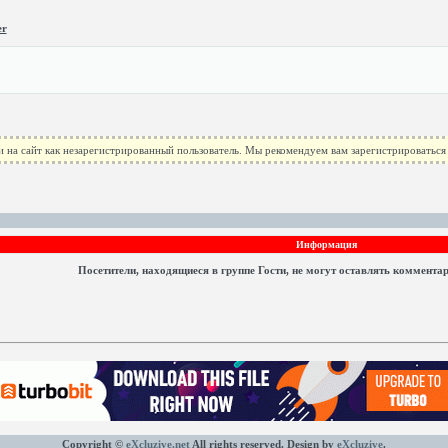
er
 на сайт как незарегистрированный пользователь. Мы рекомендуем вам зарегистрироваться 
Информация
Посетители, находящиеся в группе
Гости
, не могут оставлять коммента
Copyright ©
eXcluzive.net
All rights reserved. Design by
eXcluzive
.