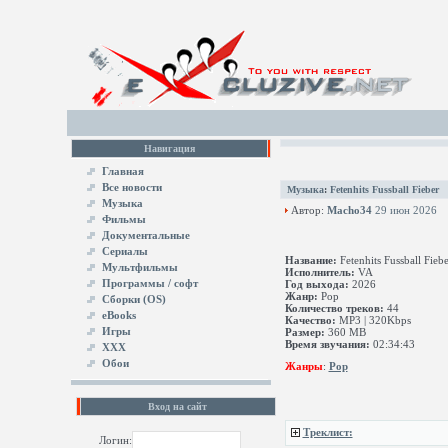
Навигация
Главная
Все новости
Музыка
:
Fetenhits Fussball Fieber
Музыка
Автор:
Macho34
29 июн 2026
Фильмы
Документальные
Сериалы
Название:
Fetenhits Fussball Fiebe
Мультфильмы
Исполнитель:
VA
Программы / софт
Год выхода:
2026
Жанр:
Pop
Сборки (OS)
Количество треков:
44
eBooks
Качество:
MP3 | 320Kbps
Игры
Размер:
360 MB
Время звучания:
02:34:43
XXX
Обои
Жанры
:
Pop
Вход на сайт
Треклист:
Логин: