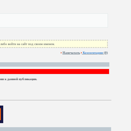
либо войти на сайт под своим именем.
Напечатать
Комментарии
(0)
рии к данной публикации.