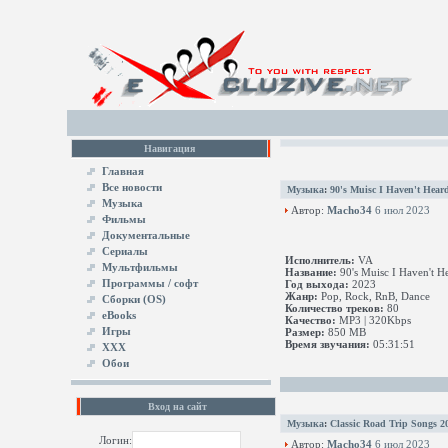
Навигация
Главная
Все новости
Музыка
:
90's Muisc I Haven't Hear
Музыка
Автор:
Macho34
6 июл 2023
Фильмы
Документальные
Сериалы
Исполнитель:
VA
Мультфильмы
Название:
90's Muisc I Haven't He
Программы / софт
Год выхода:
2023
Жанр:
Pop, Rock, RnB, Dance
Сборки (OS)
Количество треков:
80
eBooks
Качество:
MP3 | 320Kbps
Игры
Размер:
850 MB
Время звучания:
05:31:51
XXX
Обои
Вход на сайт
Музыка
:
Classic Road Trip Songs 2
Логин:
Автор:
Macho34
6 июл 2023