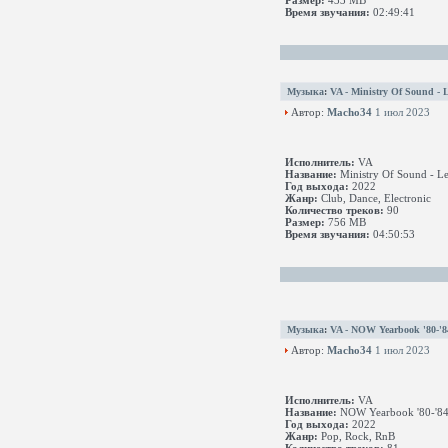
Размер:
433 MB
Время звучания:
02:49:41
Музыка
:
VA - Ministry Of Sound - 
Автор:
Macho34
1 июл 2023
Исполнитель:
VA
Название:
Ministry Of Sound - L
Год выхода:
2022
Жанр:
Club, Dance, Electronic
Количество треков:
90
Размер:
756 MB
Время звучания:
04:50:53
Музыка
:
VA - NOW Yearbook '80-'8
Автор:
Macho34
1 июл 2023
Исполнитель:
VA
Название:
NOW Yearbook '80-'84:
Год выхода:
2022
Жанр:
Pop, Rock, RnB