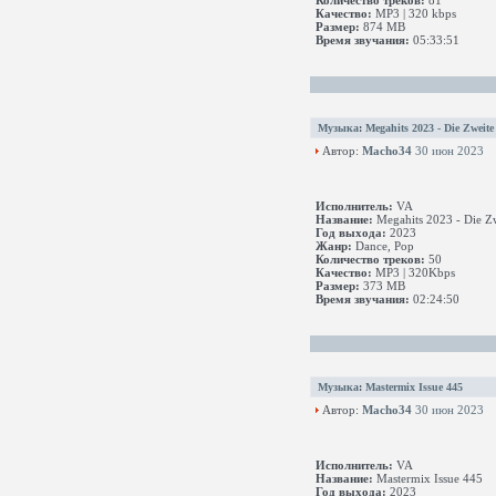
Количество треков:
81
Качество:
MP3 | 320 kbps
Размер:
874 MB
Время звучания:
05:33:51
Музыка
:
Megahits 2023 - Die Zweite
Автор:
Macho34
30 июн 2023
Исполнитель:
VA
Название:
Megahits 2023 - Die Z
Год выхода:
2023
Жанр:
Dance, Pop
Количество треков:
50
Качество:
MP3 | 320Kbps
Размер:
373 MB
Время звучания:
02:24:50
Музыка
:
Mastermix Issue 445
Автор:
Macho34
30 июн 2023
Исполнитель:
VA
Название:
Mastermix Issue 445
Год выхода:
2023