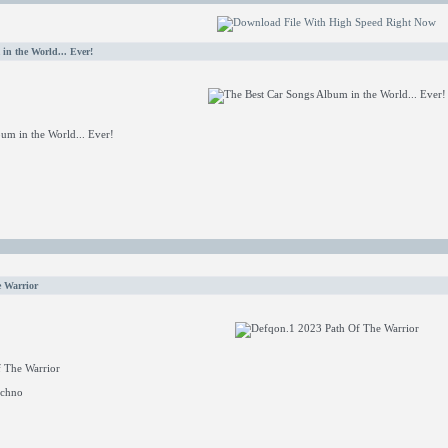
in the World... Ever!
um in the World... Ever!
 Warrior
 The Warrior
echno