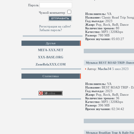
Пароль:
Чужой компьютер
Исполнитель:
VA
Название:
Classic Road Trip Son
Год выхода:
2023
Жанр:
Pop, Rock, RnB, Dance
Регистрация на сайте!
Количество треков:
80
Забыли пароль?
Качество:
MP3 | 320Kbps
Размер:
780 MB
Время звучания:
05:03:27
Друзья
МЕГА-ХХХ.NET
XXX-BASE.ORG
Музыка
:
BEST ROAD TRIP: Dance P
ZoneRelaXXX.COM
Автор:
Macho34
5 июл 2023
Статистика
Исполнитель:
VA
Название:
BEST ROAD TRIP - D
Год выхода:
2023
Жанр:
Pop, Rock, RnB, Dance
Количество треков:
36
Качество:
MP3 | 320Kbps
Размер:
396 MB
Время звучания:
02:34:42
Музыка
:
Brazilian Trap & Baile Fu