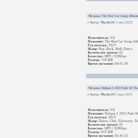
Музыка
:
The Best Car Songs Album 
Автор:
Macho34
5 июл 2023
Исполнитель:
VA
Название:
The Best Car Songs Alb
Год выхода:
2023
Жанр:
Pop, Rock, RnB, Dance
Количество треков:
65
Качество:
MP3 | 320Kbps
Размер:
718 MB
Время звучания:
04:01:39
Музыка
:
Defqon.1 2023 Path Of The
Автор:
Macho34
5 июл 2023
Исполнитель:
VA
Название:
Defqon.1 2023 Path Of
Год выхода:
2023
Жанр:
Dance, Club, Electronic, T
Количество треков:
95
Качество:
MP3 | 320Kbps
Размер:
919 MB
Время звучания:
05:41:15