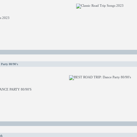
gs 2023
arty 80/90's
ANCE PARTY 80/90'S
nk