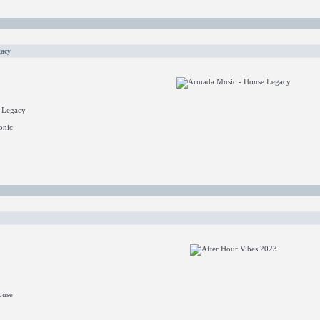
acy
 Legacy
onic
ouse