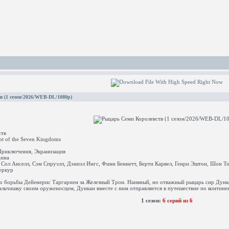
 (1 сезон/2026/WEB-DL/1080p)
ств
t of the Seven Kingdoms
Приключения, Экранизация
дина
Сол Анселл, Сэм Спруэлл, Дэниэл Ингс, Финн Беннетт, Берти Карвел, Генри Эштон, Шон Т
еркур
до борьбы Дейенерис Таргариен за Железный Трон. Наивный, но отважный рыцарь сир Дунка
льчишку своим оруженосцем, Дункан вместе с ним отправляется в путешествие по континен
1 сезон:
6 серий из 6