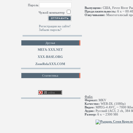
Пароль:
Выпущено:
США, Fevre River Pack
Продолжительность:
6 х ~ 00:4
Чужой компьютер
Озвучивание:
Многоголосый про
Регистрация на сайте!
Забыли пароль?
Друзья
МЕГА-ХХХ.NET
XXX-BASE.ORG
ZoneRelaXXX.COM
Статистика
Файл:
Формат:
MKV
Качество:
WEB-DL (1080p)
Видео:
MPEG-4 AVC, ~ 7000 Кбит
Аудио:
Русский (AC3, 2 ch, 384 К
Размер:
6 x ~ 2300 Мб