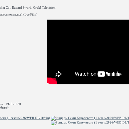
et Co., Bastard Sword, Grok! Television
0
фессиональный (LostFilm)
/с, 1920x1080
бит/с)