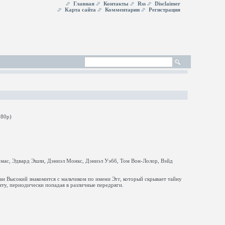
Главная
Контакты
Rss
Disclaimer
Карта сайта
Комментарии
Регистрация
омас, Эдвард Эшли, Дэниэл Монкс, Дэниэл Уэбб, Том Вон-Лолор, Вэйд
н Высокий знакомится с мальчиком по имени Эгг, который скрывает тайну
ту, периодически попадая в различные передряги.