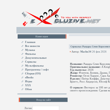
Навигация
Главная
Все новости
Сериалы
:
Рыцарь Семи Королевств
Музыка
Автор:
Macho34
26 фев 2026
Фильмы
Документальные
Сериалы
Название:
Рыцарь Семи Королев
Мультфильмы
Оригинальное название:
A Knigh
Программы / софт
Год выпуска:
2026
Жанр:
Фэнтези, Боевик, Драма, 
Сборки (OS)
Режиссер:
Оуэн Харрис, Сара А
eBooks
В ролях:
Питер Клэффи, Декстер 
Игры
Бриггс, Росс Андерсон, Юссеф К
XXX
О сериале:
Вестерос за 100 лет 
Обои
своего происхождения. Сделав ма
Вход на сайт
Логин: