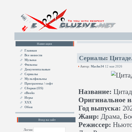
Навигация
Главная
Все новости
Сериалы
:
Цитаде
Музыка
Фильмы
Автор:
Macho34
12 мая 2026
Документальные
Сериалы
Мультфильмы
Программы / софт
Сборки (OS)
Название:
Цитад
eBooks
Игры
Оригинальное н
XXX
Год выпуска:
20
Обои
Жанр:
Драма, Бо
Вход на сайт
Режиссер:
Ньютон
Логин: