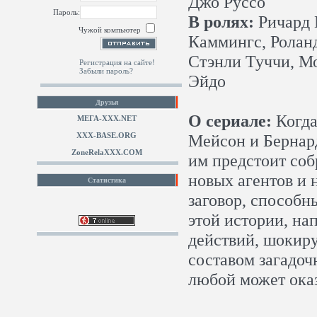
Джо Руссо
Пароль:
В ролях:
Ричард 
Чужой компьютер
Каммингс, Ролан
Стэнли Туччи, М
Регистрация на сайте!
Забыли пароль?
Эйдо
Друзья
О сериале:
Когда
МЕГА-ХХХ.NET
XXX-BASE.ORG
Мейсон и Бернард
ZoneRelaXXX.COM
им предстоит со
новых агентов и 
Статистика
заговор, способн
этой истории, н
действий, шокир
составом загадоч
любой может оказ