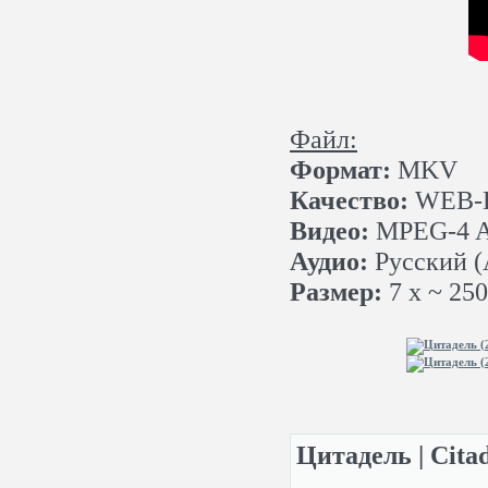
Файл:
Формат:
MKV
Качество:
WEB-D
Видео:
MPEG-4 AV
Аудио:
Русский (A
Размер:
7 x ~ 25
Цитадель | Cita