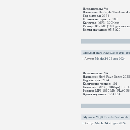
Исполнитель:
VA
Название:
Hardstyle The Annual 
Год выхода:
2024
Количество треков:
108
Качество:
MP3 | 320Kbps
Размер:
897 MB (10% для восста
Время звучания:
05:51:20
Музыка
:
Hard Rave Dance 2025 Top
Автор:
Macho34
22 дек 2024
Исполнитель:
VA
Название:
Hard Rave Dance 2025 
Год выхода:
2024
Количество треков:
101
Качество:
MP3 (320Kbps) + FLAC 
Размер:
MP3 1890 Mb | FLAC 563
Время звучания:
12:41:54
Музыка
:
MQD Records Best Vocals
Автор:
Macho34
20 дек 2024