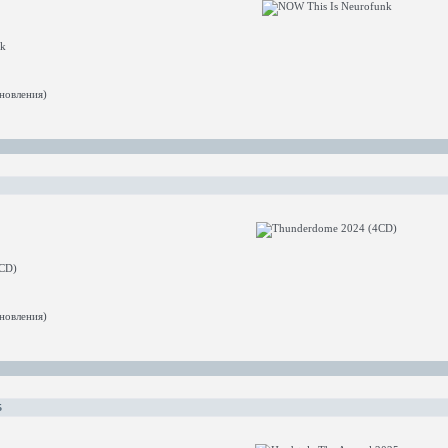
k
новления)
CD)
новления)
5