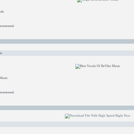
als
новления)
ic
 Music
новления)