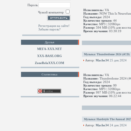
Пароль:
Исполнитель:
VA
Чужой компьютер
Название:
NOW This Is Neurofun
Год выхода:
2024
Количество треков:
44
Качество:
MP3 | 320Kbps
Регистрация на сайте!
Размер:
594 MB (10% для восста
Забыли пароль?
Время звучания:
03:30:19
Друзья
МЕГА-ХХХ.NET
Музыка
:
Thunderdome 2024 (4CD)
XXX-BASE.ORG
Автор:
Macho34
25 дек 2024
ZoneRelaXXX.COM
Статистика
Исполнитель:
VA
Название:
Thunderdome 2024 (4
Год выхода:
2024
Количество треков:
99
Качество:
MP3 | 320Kbps
Размер:
997 MB (10% для восста
Время звучания:
06:22:44
Музыка
:
Hardstyle The Annual 202
Автор:
Macho34
24 дек 2024