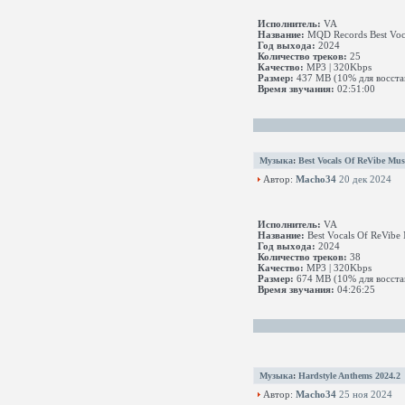
Исполнитель:
VA
Название:
MQD Records Best Voc
Год выхода:
2024
Количество треков:
25
Качество:
MP3 | 320Kbps
Размер:
437 MB (10% для восста
Время звучания:
02:51:00
Музыка
:
Best Vocals Of ReVibe Mus
Автор:
Macho34
20 дек 2024
Исполнитель:
VA
Название:
Best Vocals Of ReVibe
Год выхода:
2024
Количество треков:
38
Качество:
MP3 | 320Kbps
Размер:
674 MB (10% для восста
Время звучания:
04:26:25
Музыка
:
Hardstyle Anthems 2024.2
Автор:
Macho34
25 ноя 2024