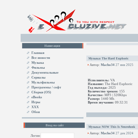
Навигация
Главная
Все новости
Музыка
:
The Hard Euphoric
Музыка
Автор:
Macho34
27 янв 2025
Фильмы
Документальные
Сериалы
Исполнитель:
VA
Мультфильмы
Название:
The Hard Euphoric
Программы / софт
Год выхода:
2025
Количество треков:
155
Сборки (OS)
Качество:
MP3 | 320Kbps
eBooks
Размер:
1440 Mb.
Игры
Время звучания:
09:32:31
XXX
Обои
Вход на сайт
Музыка
:
NOW This Is Neurofunk
Автор:
Macho34
27 дек 2024
Логин: