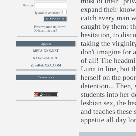
most of their "priv
Пароль:
expand their knowl
Чужой компьютер
catch every man who
caught by them: the
Регистрация на сайте!
Забыли пароль?
hesitation, to disc
taking the virginit
Друзья
don't imagine for a
МЕГА-ХХХ.NET
XXX-BASE.ORG
of all! The headmi
ZoneRelaXXX.COM
Luna in line, but 
herself on the poo
Статистика
detention... Then,
students into her 
lesbian sex, the he
and teaches these 
appetite all day lo