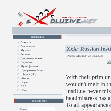
Навигация
Главная
Все новости
XxX
:
Russian Inst
Музыка
Фильмы
Автор:
Macho34
25 июл 2025
Документальные
Сериалы
Мультфильмы
Программы / софт
Сборки (OS)
With their prim un
eBooks
Игры
wouldn't melt in t
XXX
Institute never mis
Обои
headmistress has a
Вход на сайт
To all appearances
Логин: