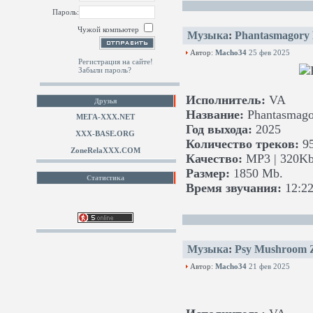
Пароль:
Чужой компьютер
Музыка
:
Phantasmagory P
Автор:
Macho34
25 фев 2025
Регистрация на сайте!
Забыли пароль?
Исполнитель:
VA
Друзья
Название:
Phantasmagor
МЕГА-ХХХ.NET
Год выхода:
2025
XXX-BASE.ORG
Количество треков:
9
ZoneRelaXXX.COM
Качество:
MP3 | 320Kb
Размер:
1850 Mb.
Статистика
Время звучания:
12:22
Музыка
:
Psy Mushroom 
Автор:
Macho34
21 фев 2025