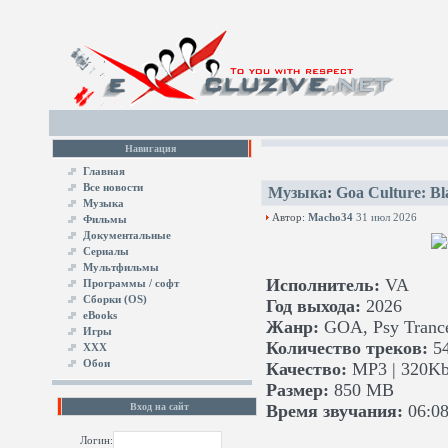
Навигация
Главная
Все новости
Музыка
:
Goa Culture: Bl
Музыка
Автор:
Macho34
31 июл 2026
Фильмы
Документальные
Сериалы
Мультфильмы
Исполнитель:
VA
Программы / софт
Сборки (OS)
Год выхода:
2026
eBooks
Жанр:
GOA, Psy Trance
Игры
Количество треков:
5
XXX
Обои
Качество:
MP3 | 320Kb
Размер:
850 MB
Вход на сайт
Время звучания:
06:08
Логин: