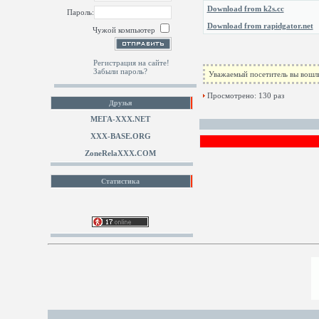
Download from k2s.cc
Пароль:
Download from rapidgator.net
Чужой компьютер
Регистрация на сайте!
Забыли пароль?
Уважаемый посетитель вы вошли
Просмотрено: 130 раз
Друзья
МЕГА-ХХХ.NET
XXX-BASE.ORG
ZoneRelaXXX.COM
Статистика