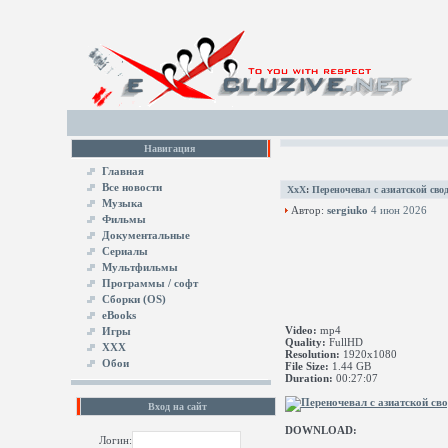
Навигация
Главная
Все новости
XxX
:
Переночевал с азиатской сво
Музыка
Автор:
sergiuko
4 июн 2026
Фильмы
Документальные
Сериалы
Мультфильмы
Программы / софт
Сборки (OS)
eBooks
Video:
mp4
Игры
Quality:
FullHD
XXX
Resolution:
1920x1080
Обои
File Size:
1.44 GB
Duration:
00:27:07
Вход на сайт
DOWNLOAD:
Логин: