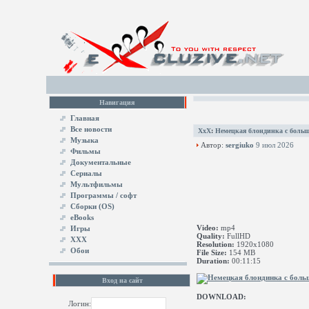
Навигация
Главная
Все новости
XxX
:
Немецкая блондинка с больш
Музыка
Автор:
sergiuko
9 июл 2026
Фильмы
Документальные
Сериалы
Мультфильмы
Программы / софт
Сборки (OS)
eBooks
Video:
mp4
Игры
Quality:
FullHD
XXX
Resolution:
1920x1080
Обои
File Size:
154 MB
Duration:
00:11:15
Вход на сайт
DOWNLOAD:
Логин: