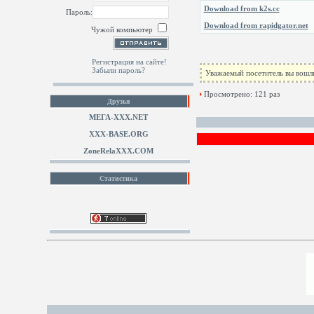
Download from k2s.cc
Пароль:
Download from rapidgator.net
Чужой компьютер
Регистрация на сайте!
Забыли пароль?
Уважаемый посетитель вы вошли
Просмотрено: 121 раз
Друзья
МЕГА-ХХХ.NET
XXX-BASE.ORG
ZoneRelaXXX.COM
Статистика