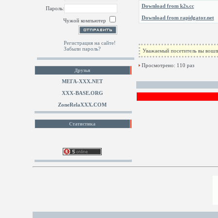
Download from k2s.cc
Пароль:
Download from rapidgator.net
Чужой компьютер
Регистрация на сайте!
Забыли пароль?
Уважаемый посетитель вы вошли
Просмотрено: 110 раз
Друзья
МЕГА-ХХХ.NET
XXX-BASE.ORG
ZoneRelaXXX.COM
Статистика