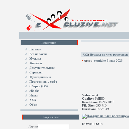
Навигация
Главная
Все новости
XxX
:
Посадил на член роскошную
Музыка
Автор:
sergiuko
9 июл 2026
Фильмы
Документальные
Сериалы
Мультфильмы
Программы / софт
Сборки (OS)
eBooks
Video:
mp4
Игры
Quality:
FullHD
XXX
Resolution:
1920x1080
Обои
File Size:
693 MB
Duration:
00:26:49
Вход на сайт
DOWNLOAD:
Логин: