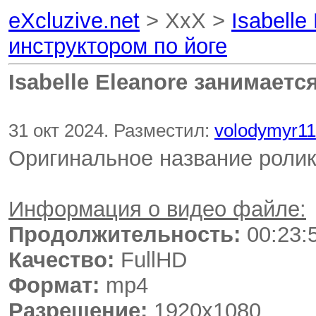
eXcluzive.net
> XxX >
Isabelle
инструктором по йоге
Isabelle Eleanore занимаетс
31 окт 2024. Разместил:
volodymyr11
Оригинальное название роли
Информация о видео файле:
Продолжительность:
00:23:
Качество:
FullHD
Формат:
mp4
Разрешение:
1920x1080