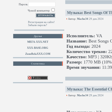
Пароль:
Чужой компьютер
Музыка
:
Best Songs Of T
Автор:
Macho34
29 дек 2024
Регистрация на сайте!
Забыли пароль?
Исполнитель:
VA
Друзья
Название:
Best Songs O
МЕГА-ХХХ.NET
Год выхода:
2024
XXX-BASE.ORG
Количество треков:
2
ZoneRelaXXX.COM
Качество:
MP3 | 320Kb
Размер:
1770 MB (10% 
Статистика
Время звучания:
11:39
Музыка
:
The Essential Ch
Автор:
Macho34
29 дек 2024