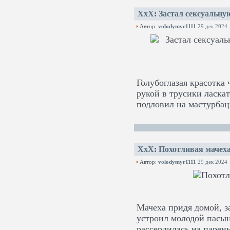
XxX
:
Застал сексуальную
Автор:
volodymyr1111
29 дек 2024
Голубоглазая красотка 
рукой в трусики ласкат
подловил на мастурбац
XxX
:
Похотливая мачеха
Автор:
volodymyr1111
29 дек 2024
Мачеха придя домой, з
устроил молодой пасы
рассердилась на парень