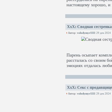
настоящему хорошо, и 
XxX
:
Сводная сестренка
Автор:
volodymyr1111
29 дек 2024
Парень осыпает компли
рассталась со своим б
эмоциях отдалась люби
XxX
:
Секс с продавщице
Автор:
volodymyr1111
29 дек 2024