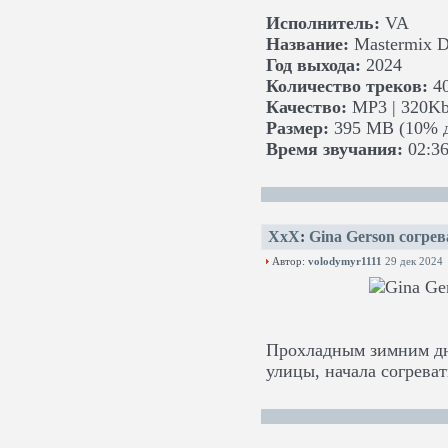
Исполнитель:
VA
Название:
Mastermix D
Год выхода:
2024
Количество треков:
4
Качество:
MP3 | 320Kb
Размер:
395 MB (10% д
Время звучания:
02:36
XxX
:
Gina Gerson согрев
Автор:
volodymyr1111
29 дек 2024
Прохладным зимним дне
улицы, начала согреват