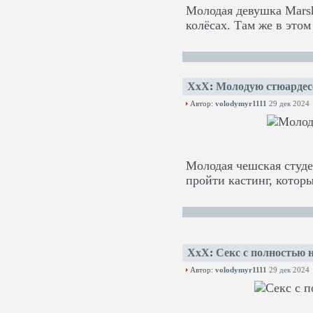
Молодая девушка Marsh
колёсах. Там же в этом
XxX
:
Молодую стюардес
Автор:
volodymyr1111
29 дек 2024
Молодая чешская студе
пройти кастинг, котор
XxX
:
Секс с полностью н
Автор:
volodymyr1111
29 дек 2024