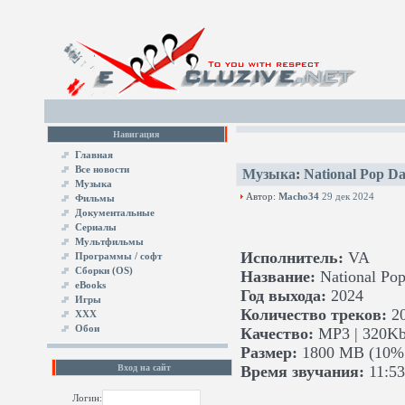
Навигация
Главная
Все новости
Музыка
:
National Pop Da
Музыка
Автор:
Macho34
29 дек 2024
Фильмы
Документальные
Сериалы
Мультфильмы
Исполнитель:
VA
Программы / софт
Сборки (OS)
Название:
National Pop
eBooks
Год выхода:
2024
Игры
Количество треков:
2
XXX
Обои
Качество:
MP3 | 320Kb
Размер:
1800 MB (10% 
Вход на сайт
Время звучания:
11:53
Логин: