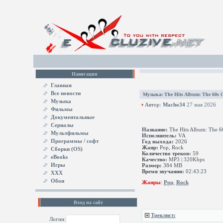
Навигация
Главная
Все новости
Музыка
:
The Hits Album: The 60s 
Музыка
Автор:
Macho34
27 мая 2026
Фильмы
Документальные
Сериалы
Название:
The Hits Album: The 6
Мультфильмы
Исполнитель:
VA
Программы / софт
Год выхода:
2026
Жанр:
Pop, Rock
Сборки (OS)
Количество треков:
59
eBooks
Качество:
MP3 | 320Kbps
Игры
Размер:
384 MB
Время звучания:
02:43:23
XXX
Обои
Жанры
:
Pop
,
Rock
Вход на сайт
Треклист:
Логин: