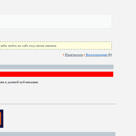
либо войти на сайт под своим именем.
Напечатать
Комментарии
(0)
рии к данной публикации.