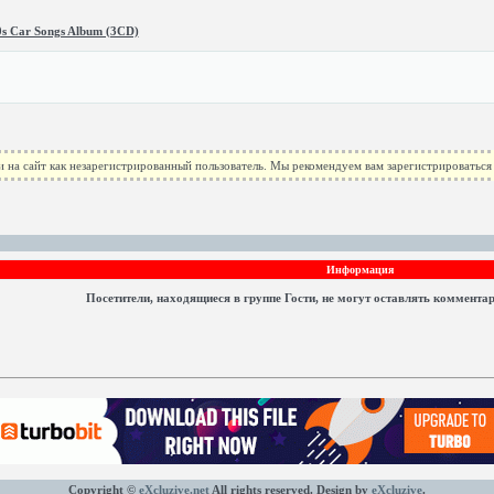
0s Car Songs Album (3CD)
 на сайт как незарегистрированный пользователь. Мы рекомендуем вам зарегистрироваться 
Информация
Посетители, находящиеся в группе
Гости
, не могут оставлять коммента
Copyright ©
eXcluzive.net
All rights reserved. Design by
eXcluzive
.