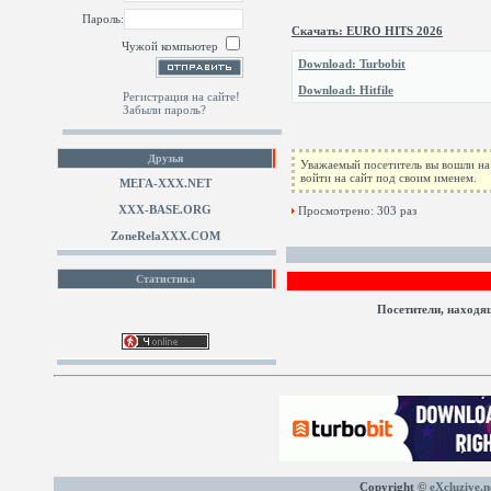
Пароль:
Скачать: EURO HITS 2026
Чужой компьютер
Download: Turbobit
Download: Hitfile
Регистрация на сайте!
Забыли пароль?
Друзья
Уважаемый посетитель вы вошли на 
войти на сайт под своим именем.
МЕГА-ХХХ.NET
XXX-BASE.ORG
Просмотрено: 303 раз
ZoneRelaXXX.COM
Статистика
Посетители, находя
Copyright ©
eXcluzive.n