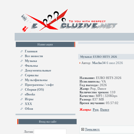
Навигация
Главная
Все новости
Музыка
:
EURO HITS 2026
Музыка
Автор:
Macho34
6 июл 2026
Фильмы
Документальные
Сериалы
Название:
EURO HITS 2026
Мультфильмы
Исполнитель:
VA
Программы / софт
Год выхода:
2026
Жанр:
Pop, Dance
Сборки (OS)
Количество треков:
110
eBooks
Качество:
MP3 | 320Kbps
Игры
Размер:
837 MB
Время звучания:
05:57:02
XXX
Обои
Жанры
:
Pop
,
Dance
Вход на сайт
Треклист:
Логин: