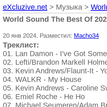
eXcluzive.net
> Музыка >
Worl
World Sound The Best Of 202
20 янв 2024. Разместил:
Macho34
Треклист:
01. Lan Damon - I've Got Some
02. Lefti/Brandon Markell Hol
03. Kevin Andrews/Flaunt-It - 
04. WALKR - My House
05. Kevin Andrews - Caroline S
06. Emiel Roche - He Ho
07. Michael Seumeren/Adam Bro