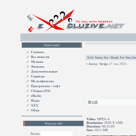
Навигация
Главная
Все новости
XxX
:
Nancy Ace / Ready For You [A
Музыка
Автор:
Stripe
27 сен 2024
Фильмы
Документальные
Сериалы
Мультфильмы
Программы / софт
Сборки (OS)
eBooks
Игры
GIF
XXX
Обои
Video:
MPEG-4
Resolution:
1920 X 1080
Вход на сайт
Duration:
00:23:05
Size:
1011 MB
Логин: