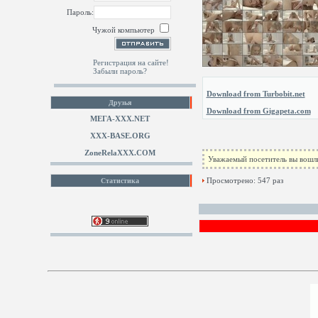
Пароль:
Чужой компьютер
Регистрация на сайте!
Забыли пароль?
Download from Turbobit.net
Друзья
Download from Gigapeta.com
МЕГА-ХХХ.NET
XXX-BASE.ORG
ZoneRelaXXX.COM
Уважаемый посетитель вы вошли
Просмотрено: 547 раз
Статистика