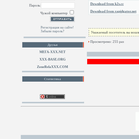
Download from k2s.cc
Пароль:
Download from rapidgator.net
Чужой компьютер
Регистрация на сайте!
Забыли пароль?
Уважаемый посетитель вы вошли
Просмотрено: 255 раз
Друзья
МЕГА-ХХХ.NET
XXX-BASE.ORG
ZoneRelaXXX.COM
Статистика