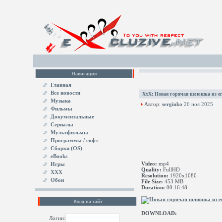
Навигация
Главная
Все новости
XxX
:
Новая горячая шлюшка из ег
Музыка
Автор:
sergiuko
26 ноя 2025
Фильмы
Документальные
Сериалы
Мультфильмы
Программы / софт
Сборки (OS)
eBooks
Video:
mp4
Игры
Quality:
FullHD
XXX
Resolution:
1920x1080
Обои
File Size:
453 MB
Duration:
00:16:48
Вход на сайт
DOWNLOAD:
Логин: