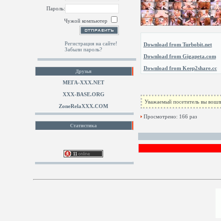
Пароль:
Чужой компьютер
Регистрация на сайте!
Download from Turbobit.net
Забыли пароль?
Download from Gigapeta.com
Download from Keep2share.cc
Друзья
МЕГА-ХХХ.NET
XXX-BASE.ORG
Уважаемый посетитель вы вошли
ZoneRelaXXX.COM
Просмотрено: 166 раз
Статистика