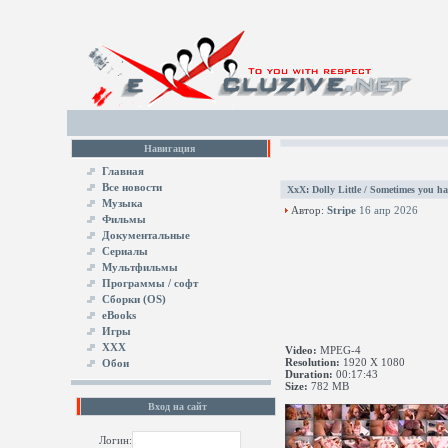
Навигация
Главная
Все новости
XxX
:
Dolly Little / Sometimes you ha
Музыка
Автор:
Stripe
16 апр 2026
Фильмы
Документальные
Сериалы
Мультфильмы
Программы / софт
Сборки (OS)
eBooks
Игры
XXX
Video:
MPEG-4
Resolution:
1920 X 1080
Обои
Duration:
00:17:43
Size:
782 MB
Вход на сайт
Логин: