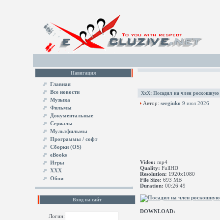
Навигация
Главная
Все новости
XxX
:
Посадил на член роскошную
Музыка
Автор:
sergiuko
9 июл 2026
Фильмы
Документальные
Сериалы
Мультфильмы
Программы / софт
Сборки (OS)
eBooks
Video:
mp4
Игры
Quality:
FullHD
XXX
Resolution:
1920x1080
Обои
File Size:
693 MB
Duration:
00:26:49
Вход на сайт
DOWNLOAD:
Логин: