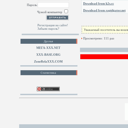
Download from k2s.cc
Пароль:
Download from rapidgator.net
Чужой компьютер
Регистрация на сайте!
Забыли пароль?
Уважаемый посетитель вы вошли
Просмотрено: 111 раз
Друзья
МЕГА-ХХХ.NET
XXX-BASE.ORG
ZoneRelaXXX.COM
Статистика