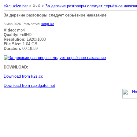
eXcluzive.net
> XxX >
За дерзкие разговоры следует серьёзное наказа
За дерзкие разговоры следует серьёзное наказание
3 мар 2026. Разместил:
sergiuko
Video:
mp4
Quality:
FullHD
Resolution:
1920x1080
File Size:
1.04 GB
Duration:
00:18:59
DOWNLOAD:
Download from k2s.cc
Download from rapidgator.net