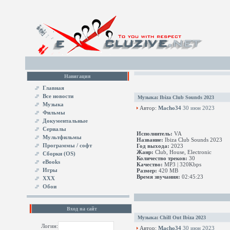
Навигация
Главная
Все новости
Музыка
:
Ibiza Club Sounds 2023
Музыка
Автор:
Macho34
30 июн 2023
Фильмы
Документальные
Сериалы
Исполнитель:
VA
Мультфильмы
Название:
Ibiza Club Sounds 2023
Программы / софт
Год выхода:
2023
Жанр:
Club, House, Electronic
Сборки (OS)
Количество треков:
30
eBooks
Качество:
MP3 | 320Kbps
Игры
Размер:
420 MB
Время звучания:
02:45:23
XXX
Обои
Вход на сайт
Музыка
:
Chill Out Ibiza 2023
Логин:
Автор:
Macho34
30 июн 2023