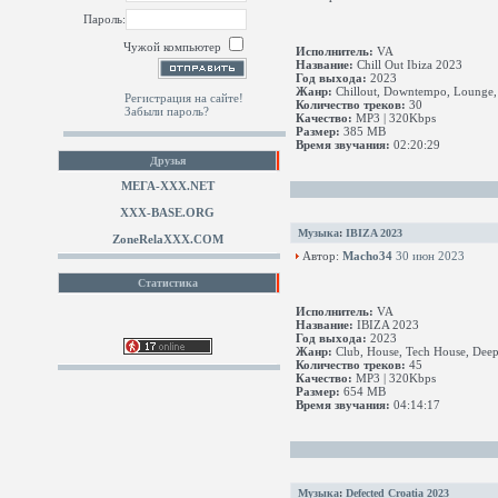
Пароль:
Чужой компьютер
Исполнитель:
VA
Название:
Chill Out Ibiza 2023
Год выхода:
2023
Жанр:
Chillout, Downtempo, Lounge,
Регистрация на сайте!
Количество треков:
30
Забыли пароль?
Качество:
MP3 | 320Kbps
Размер:
385 MB
Время звучания:
02:20:29
Друзья
МЕГА-ХХХ.NET
XXX-BASE.ORG
Музыка
:
IBIZA 2023
ZoneRelaXXX.COM
Автор:
Macho34
30 июн 2023
Статистика
Исполнитель:
VA
Название:
IBIZA 2023
Год выхода:
2023
Жанр:
Club, House, Tech House, Deep
Количество треков:
45
Качество:
MP3 | 320Kbps
Размер:
654 MB
Время звучания:
04:14:17
Музыка
:
Defected Croatia 2023