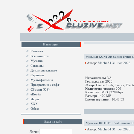
Навигация
Главная
Все новости
Музыка
:
KONTOR Sunset Trance (
Музыка
Автор:
Macho34
31 июл 2026
Фильмы
Документальные
Сериалы
Исполнитель:
VA
Мультфильмы
Год выхода:
2026
Программы / софт
Жанр:
Dance, Club, Trance, Elect
Количество треков:
200
Сборки (OS)
Качество:
MP3 | 320Kbps
eBooks
Размер:
1470 MB
Игры
Время звучания:
10:48:33
XXX
Обои
Вход на сайт
Музыка
:
100 HITS: Best Summer Ho
Автор:
Macho34
31 июл 2026
Логин: