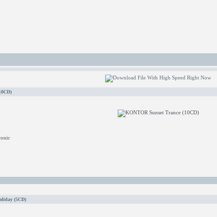
10CD)
ronic
liday (5CD)