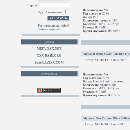
Пароль:
Исполнитель:
VA
Чужой компьютер
Год выхода:
2026
Жанр:
Pop
Количество треков:
100
Качество:
MP3 | 320Kbps
Регистрация на сайте!
Размер:
837 MB
Забыли пароль?
Время звучания:
05:58:54
Друзья
МЕГА-ХХХ.NET
Музыка
:
Dance Cover: The Best of 2
XXX-BASE.ORG
Автор:
Macho34
31 июл 2026
ZoneRelaXXX.COM
Статистика
Исполнитель:
VA
Год выхода:
2026
Жанр:
Dance, Club, Electronic
Количество треков:
60
Качество:
MP3 | 320Kbps
Размер:
430 MB
Время звучания:
03:05:37
Музыка
:
Goa Culture: Black Editio
Автор:
Macho34
31 июл 2026