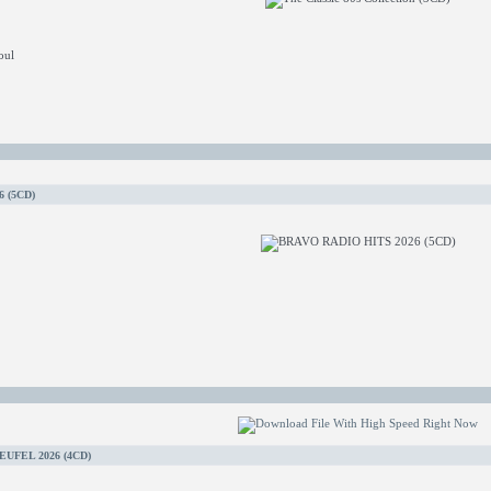
oul
 (5CD)
UFEL 2026 (4CD)