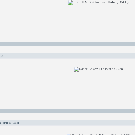
026
n (Deluxe) 3CD