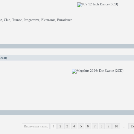
z, Club, Trance, Progressive, Electronic, Eurodance
(2CD)
Вернуться назад
1
2
3
4
5
6
7
8
9
10
...
15