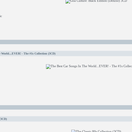
ic
 World...EVER! - The #1s Collection (3CD)
 (3CD)