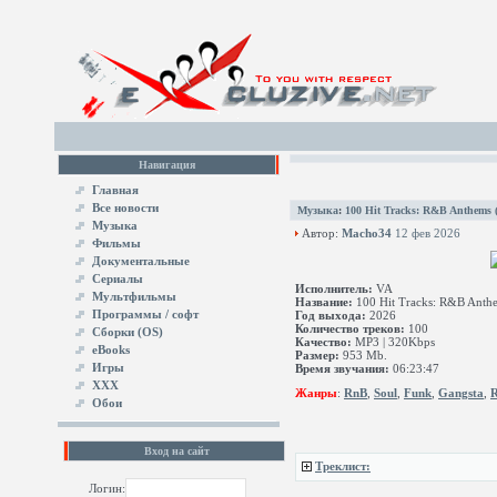
Навигация
Главная
Все новости
Музыка
:
100 Hit Tracks: R&B Anthems (
Музыка
Автор:
Macho34
12 фев 2026
Фильмы
Документальные
Сериалы
Исполнитель:
VA
Мультфильмы
Название:
100 Hit Tracks: R&B Anthe
Программы / софт
Год выхода:
2026
Количество треков:
100
Сборки (OS)
Качество:
MP3 | 320Kbps
eBooks
Размер:
953 Mb.
Игры
Время звучания:
06:23:47
XXX
Жанры
:
RnB
,
Soul
,
Funk
,
Gangsta
,
Обои
Вход на сайт
Треклист:
Логин: