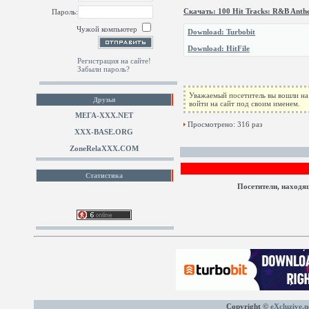
Скачать: 100 Hit Tracks: R&B Anthe
Пароль:
Чужой компьютер
Download: Turbobit
Download: HitFile
Регистрация на сайте!
Забыли пароль?
Уважаемый посетитель вы вошли на 
Друзья
войти на сайт под своим именем.
МЕГА-ХХХ.NET
Просмотрено: 316 раз
XXX-BASE.ORG
ZoneRelaXXX.COM
Статистика
Посетители, находя
Copyright ©
eXcluzive.n