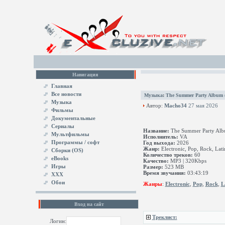
Навигация
Главная
Все новости
Музыка
:
The Summer Party Album 
Музыка
Автор:
Macho34
27 мая 2026
Фильмы
Документальные
Сериалы
Название:
The Summer Party Alb
Мультфильмы
Исполнитель:
VA
Программы / софт
Год выхода:
2026
Жанр:
Electronic, Pop, Rock, Lat
Сборки (OS)
Количество треков:
60
eBooks
Качество:
MP3 | 320Kbps
Игры
Размер:
523 MB
Время звучания:
03:43:19
XXX
Обои
Жанры
:
Electronic
,
Pop
,
Rock
,
L
Вход на сайт
Треклист:
Логин: