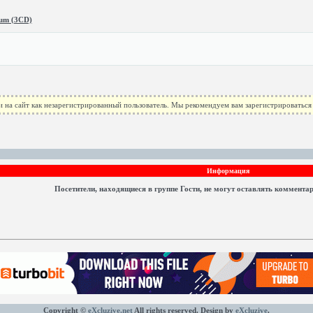
bum (3CD)
 на сайт как незарегистрированный пользователь. Мы рекомендуем вам зарегистрироваться 
Информация
Посетители, находящиеся в группе
Гости
, не могут оставлять коммента
Copyright ©
eXcluzive.net
All rights reserved. Design by
eXcluzive
.