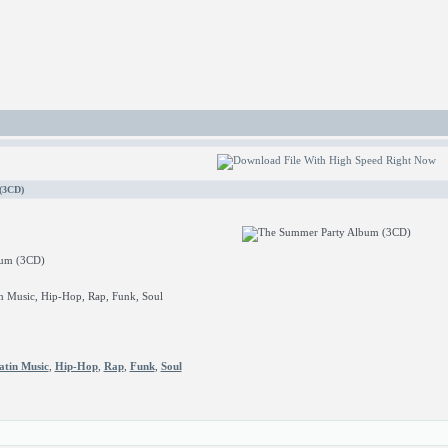
(3CD)
um (3CD)
in Music, Hip-Hop, Rap, Funk, Soul
atin Music
,
Hip-Hop
,
Rap
,
Funk
,
Soul