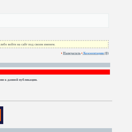
либо войти на сайт под своим именем.
Напечатать
Комментарии
(0)
рии к данной публикации.