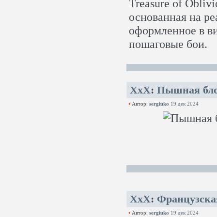
Treasure of Obli
основанная на р
оформленное в ви
пошаговые бои.
XxX
:
Пышная бло
Автор:
sergiuko
19 дек 2024
XxX
:
Французска
Автор:
sergiuko
19 дек 2024