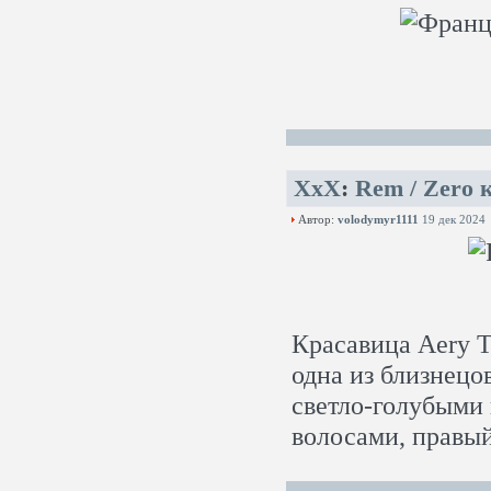
XxX
:
Rem / Zero 
Автор:
volodymyr1111
19 дек 2024
Красавица Aery T
одна из близнец
светло-голубыми 
волосами, правый