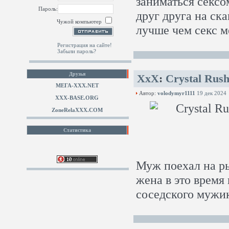
заниматься сексо
Пароль:
друг друга на ск
Чужой компьютер
лучше чем секс 
Регистрация на сайте!
Забыли пароль?
Друзья
XxX
:
Crystal Rus
МЕГА-ХХХ.NET
Автор:
volodymyr1111
19 дек 2024
XXX-BASE.ORG
ZoneRelaXXX.COM
Статистика
Муж поехал на ры
жена в это время
соседского мужик