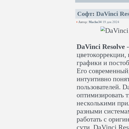
Софт
:
DaVinci Res
Автор:
Macho34
19 дек 2024
DaVinci Resolve
-
цветокоррекции, 
графики и постоб
Его современный,
интуитивно понят
пользователей. D
оптимизировать т
несколькими при
разными системам
работать с ориги
сути, DaVinci Res