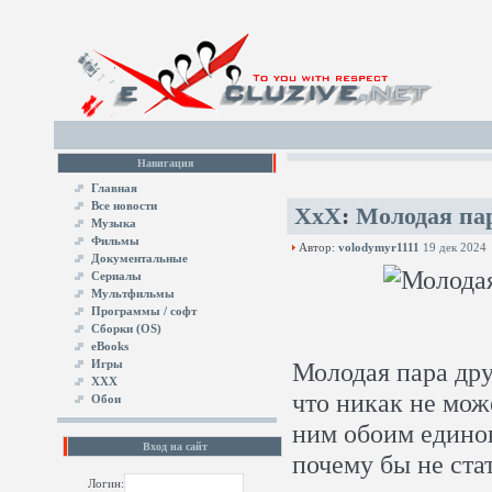
Навигация
Главная
Все новости
XxX
:
Молодая пар
Музыка
Фильмы
Автор:
volodymyr1111
19 дек 2024
Документальные
Сериалы
Мультфильмы
Программы / софт
Сборки (OS)
eBooks
Игры
Молодая пара дру
XXX
что никак не мож
Обои
ним обоим едино
Вход на сайт
почему бы не ста
Логин: