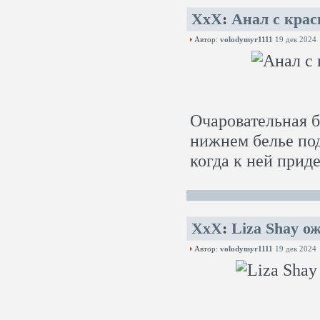
XxX
:
Анал с крас
Автор:
volodymyr1111
19 дек 2024
Очаровательная 
нижнем белье под
когда к ней прид
XxX
:
Liza Shay о
Автор:
volodymyr1111
19 дек 2024