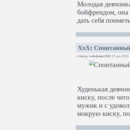
Молодая девчонка
бойфрендом, она 
дать себя поиметь
XxX
:
Спонтанный 
Автор:
volodymyr1111
19 дек 2024
Худенькая девчон
киску, после чег
мужик и с удовол
мокрую киску, по