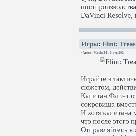
постпроизводства
DaVinci Resolve,
Игры
:
Flint: Trea
Автор:
Macho34
19 дек 2024
Играйте в такти
сюжетом, действи
Капитан Флинт от
сокровища вместе
И хотя капитана 
что после этого 
Отправляйтесь в 