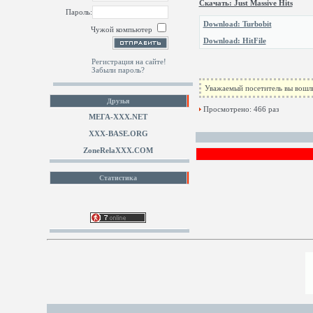
Скачать: Just Massive Hits
Пароль:
Download: Turbobit
Чужой компьютер
Download: HitFile
Регистрация на сайте!
Забыли пароль?
Уважаемый посетитель вы вошли
Друзья
Просмотрено: 466 раз
МЕГА-ХХХ.NET
XXX-BASE.ORG
ZoneRelaXXX.COM
Статистика