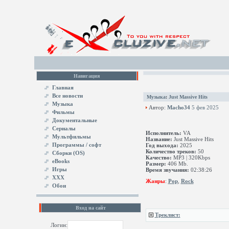
Навигация
Главная
Все новости
Музыка
:
Just Massive Hits
Музыка
Автор:
Macho34
5 фев 2025
Фильмы
Документальные
Сериалы
Исполнитель:
VA
Мультфильмы
Название:
Just Massive Hits
Программы / софт
Год выхода:
2025
Количество треков:
50
Сборки (OS)
Качество:
MP3 | 320Kbps
eBooks
Размер:
406 Mb.
Игры
Время звучания:
02:38:26
XXX
Жанры
:
Pop
,
Rock
Обои
Вход на сайт
Треклист:
Логин: