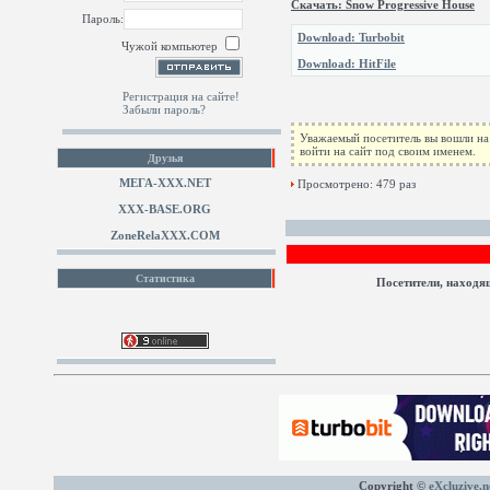
Скачать: Snow Progressive House
Пароль:
Download: Turbobit
Чужой компьютер
Download: HitFile
Регистрация на сайте!
Забыли пароль?
Уважаемый посетитель вы вошли на 
войти на сайт под своим именем.
Друзья
МЕГА-ХХХ.NET
Просмотрено: 479 раз
XXX-BASE.ORG
ZoneRelaXXX.COM
Статистика
Посетители, находя
Copyright ©
eXcluzive.n