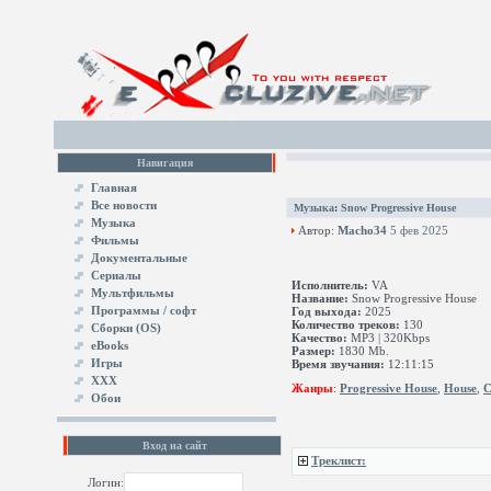
Навигация
Главная
Все новости
Музыка
:
Snow Progressive House
Музыка
Автор:
Macho34
5 фев 2025
Фильмы
Документальные
Сериалы
Исполнитель:
VA
Мультфильмы
Название:
Snow Progressive House
Программы / софт
Год выхода:
2025
Количество треков:
130
Сборки (OS)
Качество:
MP3 | 320Kbps
eBooks
Размер:
1830 Mb.
Игры
Время звучания:
12:11:15
XXX
Жанры
:
Progressive House
,
House
,
C
Обои
Вход на сайт
Треклист:
Логин: