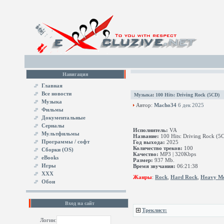
Навигация
Главная
Все новости
Музыка
:
100 Hits: Driving Rock (5CD)
Музыка
Автор:
Macho34
6 дек 2025
Фильмы
Документальные
Сериалы
Исполнитель:
VA
Мультфильмы
Название:
100 Hits: Driving Rock (5
Программы / софт
Год выхода:
2025
Количество треков:
100
Сборки (OS)
Качество:
MP3 | 320Kbps
eBooks
Размер:
937 Mb.
Игры
Время звучания:
06:21:38
XXX
Жанры
:
Rock
,
Hard Rock
,
Heavy Me
Обои
Вход на сайт
Треклист:
Логин: