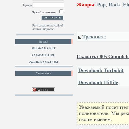
Жанры
:
Pop
,
Rock
,
El
Пароль:
Чужой компьютер
Регистрация на сайте!
Забыли пароль?
Треклист:
Друзья
МЕГА-ХХХ.NET
XXX-BASE.ORG
Скачать: 80s Complete 
ZoneRelaXXX.COM
Download: Turbobit
Статистика
Download: Hitfile
Уважаемый посетитель
пользователь. Мы рек
своим именем.