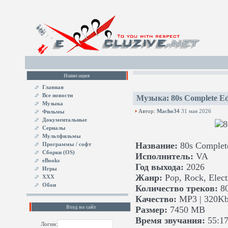
Навигация
Главная
Все новости
Музыка
:
80s Complete Ed
Музыка
Автор:
Macho34
31 мая 2026
Фильмы
Документальные
Сериалы
Мультфильмы
Название:
80s Complete
Программы / софт
Сборки (OS)
Исполнитель:
VA
eBooks
Год выхода:
2026
Игры
Жанр:
Pop, Rock, Elect
XXX
Обои
Количество треков:
8
Качество:
MP3 | 320Kb
Вход на сайт
Размер:
7450 MB
Время звучания:
55:17
Логин: