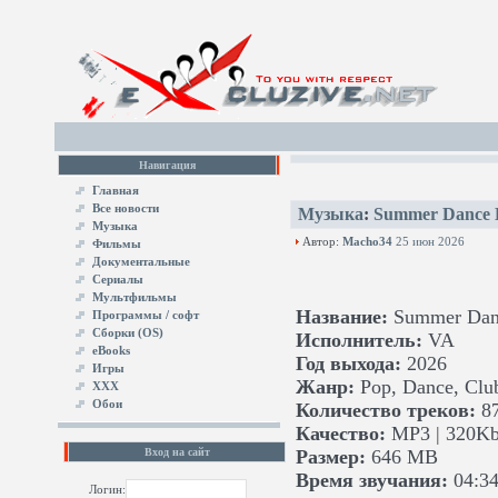
Навигация
Главная
Все новости
Музыка
:
Summer Dance H
Музыка
Автор:
Macho34
25 июн 2026
Фильмы
Документальные
Сериалы
Мультфильмы
Название:
Summer Danc
Программы / софт
Сборки (OS)
Исполнитель:
VA
eBooks
Год выхода:
2026
Игры
Жанр:
Pop, Dance, Clu
XXX
Обои
Количество треков:
8
Качество:
MP3 | 320Kb
Вход на сайт
Размер:
646 MB
Время звучания:
04:34
Логин: