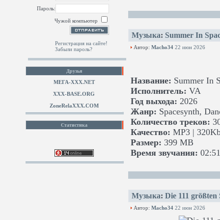
Пароль:
Чужой компьютер
Музыка
:
Summer In Spac
Регистрация на сайте!
Автор:
Macho34
22 июн 2026
Забыли пароль?
Друзья
Название:
Summer In S
МЕГА-ХХХ.NET
Исполнитель:
VA
XXX-BASE.ORG
Год выхода:
2026
ZoneRelaXXX.COM
Жанр:
Spacesynth, Danc
Количество треков:
3
Статистика
Качество:
MP3 | 320Kb
Размер:
399 MB
Время звучания:
02:51
Музыка
:
Die 111 größten 
Автор:
Macho34
22 июн 2026